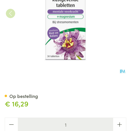
A.vogel Passiflora Rustgev.men
Op bestelling
€ 16,29
Aantal