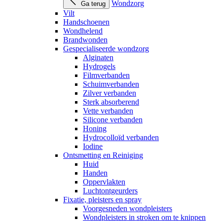
Wondzorg
Ga terug
Vilt
Handschoenen
Wondhelend
Brandwonden
Gespecialiseerde wondzorg
Alginaten
Hydrogels
Filmverbanden
Schuimverbanden
Zilver verbanden
Sterk absorberend
Vette verbanden
Silicone verbanden
Honing
Hydrocolloïd verbanden
Iodine
Ontsmetting en Reiniging
Huid
Handen
Oppervlakten
Luchtontgeurders
Fixatie, pleisters en spray
Voorgesneden wondpleisters
Wondpleisters in stroken om te knippen