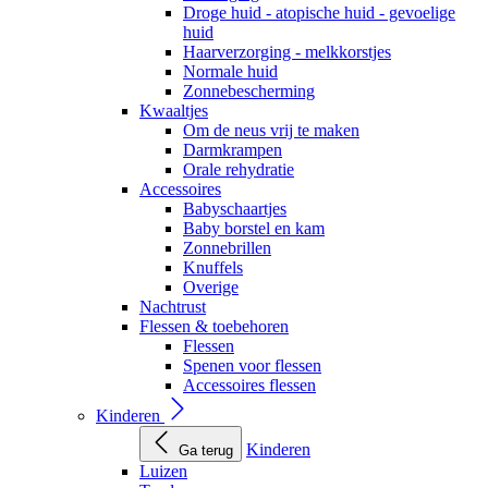
Droge huid - atopische huid - gevoelige
huid
Haarverzorging - melkkorstjes
Normale huid
Zonnebescherming
Kwaaltjes
Om de neus vrij te maken
Darmkrampen
Orale rehydratie
Accessoires
Babyschaartjes
Baby borstel en kam
Zonnebrillen
Knuffels
Overige
Nachtrust
Flessen & toebehoren
Flessen
Spenen voor flessen
Accessoires flessen
Kinderen
Kinderen
Ga terug
Luizen