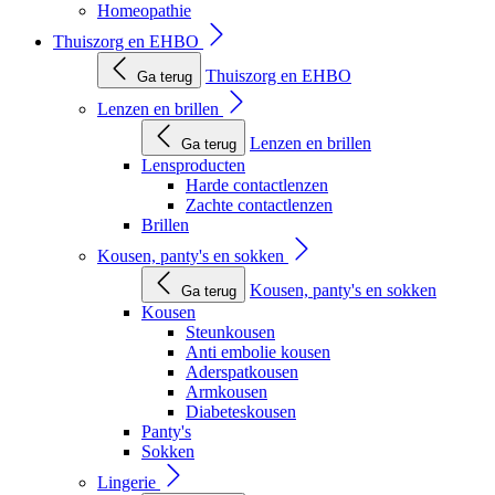
Homeopathie
Thuiszorg en EHBO
Thuiszorg en EHBO
Ga terug
Lenzen en brillen
Lenzen en brillen
Ga terug
Lensproducten
Harde contactlenzen
Zachte contactlenzen
Brillen
Kousen, panty's en sokken
Kousen, panty's en sokken
Ga terug
Kousen
Steunkousen
Anti embolie kousen
Aderspatkousen
Armkousen
Diabeteskousen
Panty's
Sokken
Lingerie