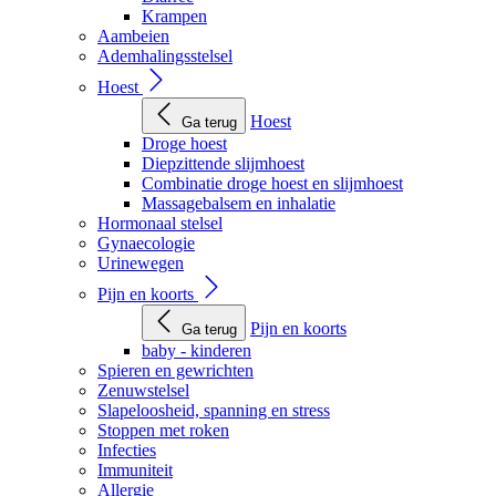
Krampen
Aambeien
Ademhalingsstelsel
Hoest
Hoest
Ga terug
Droge hoest
Diepzittende slijmhoest
Combinatie droge hoest en slijmhoest
Massagebalsem en inhalatie
Hormonaal stelsel
Gynaecologie
Urinewegen
Pijn en koorts
Pijn en koorts
Ga terug
baby - kinderen
Spieren en gewrichten
Zenuwstelsel
Slapeloosheid, spanning en stress
Stoppen met roken
Infecties
Immuniteit
Allergie