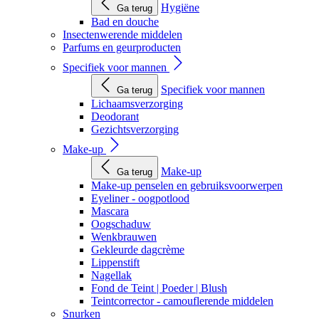
Hygiëne
Ga terug
Bad en douche
Insectenwerende middelen
Parfums en geurproducten
Specifiek voor mannen
Specifiek voor mannen
Ga terug
Lichaamsverzorging
Deodorant
Gezichtsverzorging
Make-up
Make-up
Ga terug
Make-up penselen en gebruiksvoorwerpen
Eyeliner - oogpotlood
Mascara
Oogschaduw
Wenkbrauwen
Gekleurde dagcrème
Lippenstift
Nagellak
Fond de Teint | Poeder | Blush
Teintcorrector - camouflerende middelen
Snurken