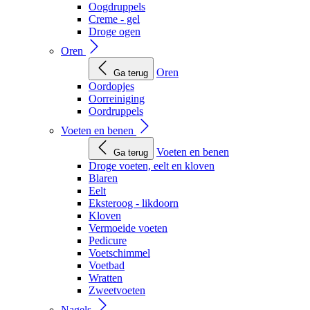
Oogdruppels
Creme - gel
Droge ogen
Oren
Oren
Ga terug
Oordopjes
Oorreiniging
Oordruppels
Voeten en benen
Voeten en benen
Ga terug
Droge voeten, eelt en kloven
Blaren
Eelt
Eksteroog - likdoorn
Kloven
Vermoeide voeten
Pedicure
Voetschimmel
Voetbad
Wratten
Zweetvoeten
Nagels