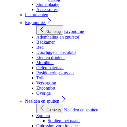
Stomaplaatje
Accessoires
Instrumenten
Ergonomie
Ergonomie
Ga terug
Ademhaling en zuurstof
Badkamer
Bed
Doorliggen - decubitis
Eten en drinken
Mobiliteit
Oefenmateriaal
Positioneringskussen
Toilet
Verzorging
Zitcomfort
Overige
Naalden en spuiten
Naalden en spuiten
Ga terug
Spuiten
Spuiten met naald
Oplossing voor injectie