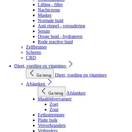
Lifting - filler
Nachtcreme
Masker
Normale huid
Anti rimpel - veroudering
Serum
Droge huid - hydrateren
Rode reactive huid
Zelfbruiner
Scheren
CBD
Dieet, voeding en vitamines
Dieet, voeding en vitamines
Ga terug
Afslanken
Afslanken
Ga terug
Maaltijdvervanger
Zoet
Zout
Eetlustremmer
Platte buik
Vetverbranders
Vetbinders