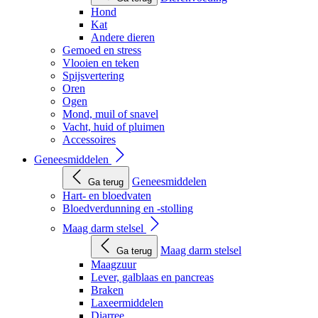
Hond
Kat
Andere dieren
Gemoed en stress
Vlooien en teken
Spijsvertering
Oren
Ogen
Mond, muil of snavel
Vacht, huid of pluimen
Accessoires
Geneesmiddelen
Geneesmiddelen
Ga terug
Hart- en bloedvaten
Bloedverdunning en -stolling
Maag darm stelsel
Maag darm stelsel
Ga terug
Maagzuur
Lever, galblaas en pancreas
Braken
Laxeermiddelen
Diarree