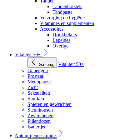
Tanden
Tandenborstels
Tandpasta
Verzorging en hygiëne
Vitamines en supplementen
Accessoires
Drinkbekers
Lepeltjes
Overige
Vitaliteit 50+
Vitaliteit 50+
Ga terug
Geheugen
Prostaat
Menopauze
Zicht
Seksualiteit
Snurken
Spieren en gewrichten
Steunkousen
Zware benen
Pillendozen
Batterijen
Natuur geneeskunde