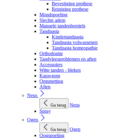
Bevestiging prothese
Reiniging prothese
Mondspoeling
Slechte adem
Manuele tandenborstels
Tandpasta
Kindertandpasta
Tandpasta volwassenen
Tandpasta homeopathie
Orthodontie
Tandvleesproblemen en aften
Accessoires
Witte tanden - bleken
Kauwgom
Ontsmetting
Aften
Neus
Neus
Ga terug
Spray
Ogen
Ogen
Ga terug
Oogspoeling