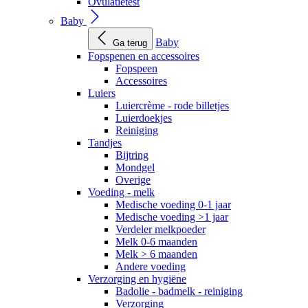
Ovulatietest
Baby
Baby
Ga terug
Fopspenen en accessoires
Fopspeen
Accessoires
Luiers
Luiercrème - rode billetjes
Luierdoekjes
Reiniging
Tandjes
Bijtring
Mondgel
Overige
Voeding - melk
Medische voeding 0-1 jaar
Medische voeding >1 jaar
Verdeler melkpoeder
Melk 0-6 maanden
Melk > 6 maanden
Andere voeding
Verzorging en hygiëne
Badolie - badmelk - reiniging
Verzorging