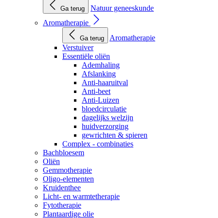
Natuur geneeskunde
Ga terug
Aromatherapie
Aromatherapie
Ga terug
Verstuiver
Essentiële oliën
Ademhaling
Afslanking
Anti-haaruitval
Anti-beet
Anti-Luizen
bloedcirculatie
dagelijks welzijn
huidverzorging
gewrichten & spieren
Complex - combinaties
Bachbloesem
Oliën
Gemmotherapie
Oligo-elementen
Kruidenthee
Licht- en warmtetherapie
Fytotherapie
Plantaardige olie