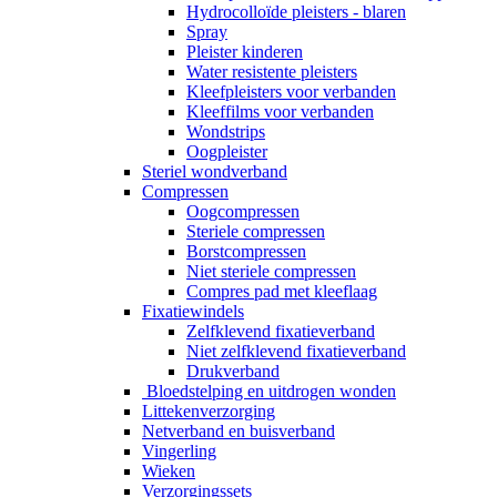
Hydrocolloïde pleisters - blaren
Spray
Pleister kinderen
Water resistente pleisters
Kleefpleisters voor verbanden
Kleeffilms voor verbanden
Wondstrips
Oogpleister
Steriel wondverband
Compressen
Oogcompressen
Steriele compressen
Borstcompressen
Niet steriele compressen
Compres pad met kleeflaag
Fixatiewindels
Zelfklevend fixatieverband
Niet zelfklevend fixatieverband
Drukverband
Bloedstelping en uitdrogen wonden
Littekenverzorging
Netverband en buisverband
Vingerling
Wieken
Verzorgingssets