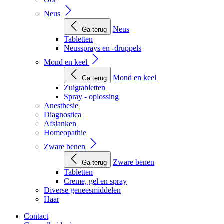
Neus
Neus
Ga terug
Tabletten
Neussprays en -druppels
Mond en keel
Mond en keel
Ga terug
Zuigtabletten
Spray - oplossing
Anesthesie
Diagnostica
Afslanken
Homeopathie
Zware benen
Zware benen
Ga terug
Tabletten
Creme, gel en spray
Diverse geneesmiddelen
Haar
Contact