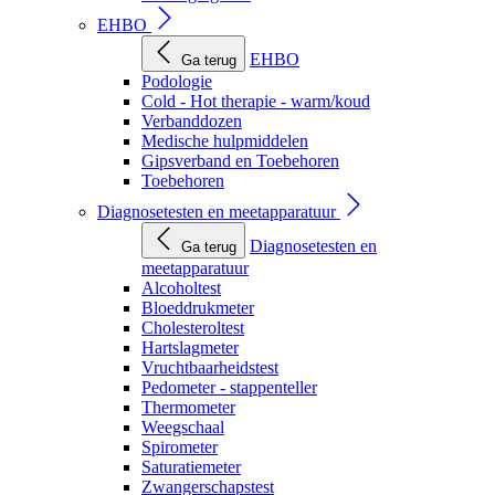
EHBO
EHBO
Ga terug
Podologie
Cold - Hot therapie - warm/koud
Verbanddozen
Medische hulpmiddelen
Gipsverband en Toebehoren
Toebehoren
Diagnosetesten en meetapparatuur
Diagnosetesten en
Ga terug
meetapparatuur
Alcoholtest
Bloeddrukmeter
Cholesteroltest
Hartslagmeter
Vruchtbaarheidstest
Pedometer - stappenteller
Thermometer
Weegschaal
Spirometer
Saturatiemeter
Zwangerschapstest