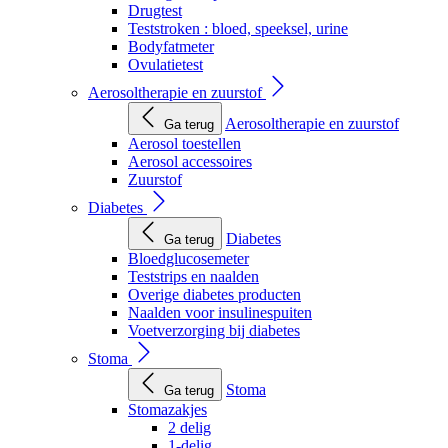
Drugtest
Teststroken : bloed, speeksel, urine
Bodyfatmeter
Ovulatietest
Aerosoltherapie en zuurstof
Aerosoltherapie en zuurstof
Ga terug
Aerosol toestellen
Aerosol accessoires
Zuurstof
Diabetes
Diabetes
Ga terug
Bloedglucosemeter
Teststrips en naalden
Overige diabetes producten
Naalden voor insulinespuiten
Voetverzorging bij diabetes
Stoma
Stoma
Ga terug
Stomazakjes
2 delig
1-delig