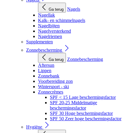
Nagels
Ga terug
Nagellak
Kalk- en schimmelnagels
Nagelbijten
Nagelversterkend
Nagelriemen
Supplementen
Zonnebescherming
Zonnebescherming
Ga terug
Aftersun
Lippen
Zonnebank
Voorbereiding zon
Wintersport - ski
Zonnecrèmes
SPF < 15 Lage beschermingsfactor
SPF 20-25 Middelmatige
beschermingsfactor
SPF 30 Hoge beschermingsfactor
SPF 50 Zeer hoge beschermingsfactor
Hygiëne