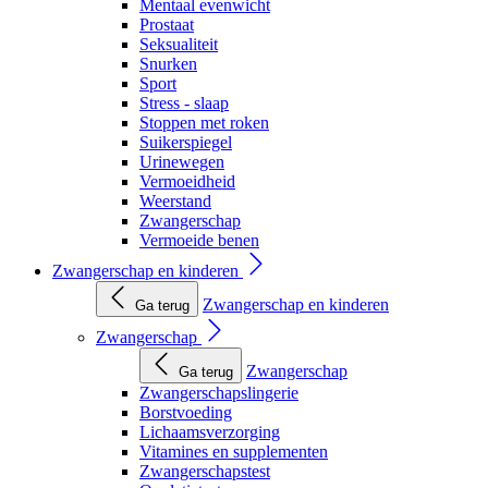
Mentaal evenwicht
Prostaat
Seksualiteit
Snurken
Sport
Stress - slaap
Stoppen met roken
Suikerspiegel
Urinewegen
Vermoeidheid
Weerstand
Zwangerschap
Vermoeide benen
Zwangerschap en kinderen
Zwangerschap en kinderen
Ga terug
Zwangerschap
Zwangerschap
Ga terug
Zwangerschapslingerie
Borstvoeding
Lichaamsverzorging
Vitamines en supplementen
Zwangerschapstest