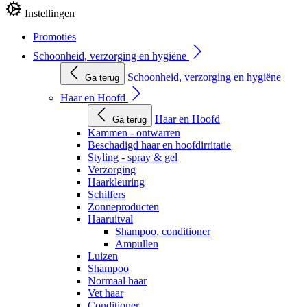
Instellingen
Promoties
Schoonheid, verzorging en hygiëne
Schoonheid, verzorging en hygiëne
Ga terug
Haar en Hoofd
Haar en Hoofd
Ga terug
Kammen - ontwarren
Beschadigd haar en hoofdirritatie
Styling - spray & gel
Verzorging
Haarkleuring
Schilfers
Zonneproducten
Haaruitval
Shampoo, conditioner
Ampullen
Luizen
Shampoo
Normaal haar
Vet haar
Conditioner