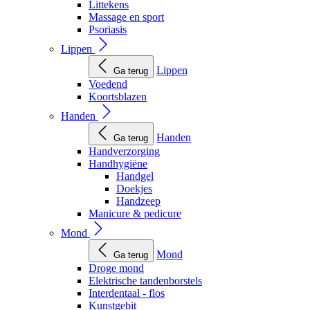
Littekens
Massage en sport
Psoriasis
Lippen
Lippen
Ga terug
Voedend
Koortsblazen
Handen
Handen
Ga terug
Handverzorging
Handhygiëne
Handgel
Doekjes
Handzeep
Manicure & pedicure
Mond
Mond
Ga terug
Droge mond
Elektrische tandenborstels
Interdentaal - flos
Kunstgebit