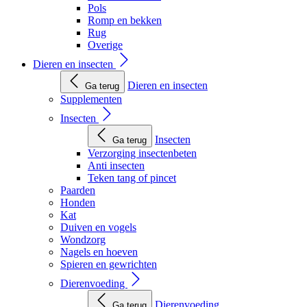
Pols
Romp en bekken
Rug
Overige
Dieren en insecten
Dieren en insecten
Ga terug
Supplementen
Insecten
Insecten
Ga terug
Verzorging insectenbeten
Anti insecten
Teken tang of pincet
Paarden
Honden
Kat
Duiven en vogels
Wondzorg
Nagels en hoeven
Spieren en gewrichten
Dierenvoeding
Dierenvoeding
Ga terug