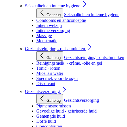
Seksualiteit en intieme hygiene
Seksualiteit en intieme hygiene
Ga terug
Condooms en anticonceptie
Intiem welzijn
Intieme verzorging
Massage
Menstruatie
Gezichtsreiniging - ontschminken
Gezichtsreiniging - ontschminken
Ga terug
Reinigingsmelk, - crème, -olie en gel
Tonic - lotion
Micellair water
Specifiek voor de ogen
Dissolvant
Gezichtsverzorging
Gezichtsverzorging
Ga terug
Pigmentstoornissen
Gevoelige huid - geïrriteerde huid
Gemengde huid
Doffe huid
Oogcontouren