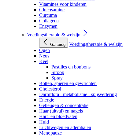
Vitamines voor kinderen
Glucosamine
Curcuma
Collageen
Enzymen
Voedingstherapie & welzijn
Voedingstherapie & welzijn
Ga terug
Ogen
Neus
Keel
Pastilles en bonbons
Siroop
Spray
Botten, spieren en gewrichten
Cholesterol
Darmflora - metabolisme - spijsvertering
Energie
Geheugen & concentratie
Haar (uitval) en nagels
Hart- en bloedvaten
Huid
Luchtwegen en ademhalen
Menopauze