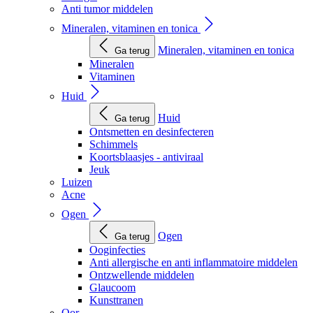
Anti tumor middelen
Mineralen, vitaminen en tonica
Mineralen, vitaminen en tonica
Ga terug
Mineralen
Vitaminen
Huid
Huid
Ga terug
Ontsmetten en desinfecteren
Schimmels
Koortsblaasjes - antiviraal
Jeuk
Luizen
Acne
Ogen
Ogen
Ga terug
Ooginfecties
Anti allergische en anti inflammatoire middelen
Ontzwellende middelen
Glaucoom
Kunsttranen
Oor