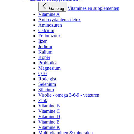
Vitamines en supplementen
Ga terug
Vitamine A
Antioxydanten - detox
Aminozuren
Calcium
Foliumzuur
Ijzer
Jodium
Kalium
Koper
Probiotica
Magnesium
Q10
Rode gist
Selenium
Silicium
Visolie - omega 3-6-9 - vetzuren
Zink
Vitamine B
Vitamine C
Vitamine D
Vitamine E
Vitamine K
Multi vitaminen & mineralen