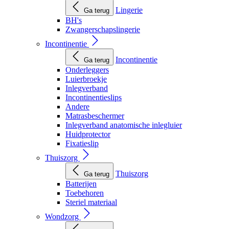
Lingerie
Ga terug
BH's
Zwangerschapslingerie
Incontinentie
Incontinentie
Ga terug
Onderleggers
Luierbroekje
Inlegverband
Incontinentieslips
Andere
Matrasbeschermer
Inlegverband anatomische inlegluier
Huidprotector
Fixatieslip
Thuiszorg
Thuiszorg
Ga terug
Batterijen
Toebehoren
Steriel materiaal
Wondzorg