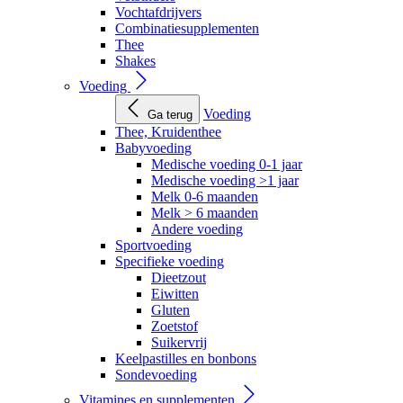
Vochtafdrijvers
Combinatiesupplementen
Thee
Shakes
Voeding
Voeding
Ga terug
Thee, Kruidenthee
Babyvoeding
Medische voeding 0-1 jaar
Medische voeding >1 jaar
Melk 0-6 maanden
Melk > 6 maanden
Andere voeding
Sportvoeding
Specifieke voeding
Dieetzout
Eiwitten
Gluten
Zoetstof
Suikervrij
Keelpastilles en bonbons
Sondevoeding
Vitamines en supplementen