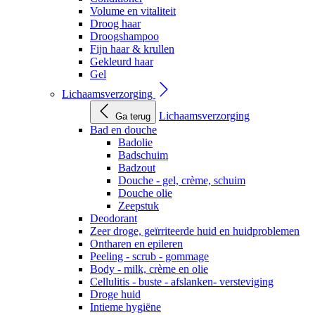
Volume en vitaliteit
Droog haar
Droogshampoo
Fijn haar & krullen
Gekleurd haar
Gel
Lichaamsverzorging
Lichaamsverzorging
Ga terug
Bad en douche
Badolie
Badschuim
Badzout
Douche - gel, crème, schuim
Douche olie
Zeepstuk
Deodorant
Zeer droge, geïrriteerde huid en huidproblemen
Ontharen en epileren
Peeling - scrub - gommage
Body - milk, crème en olie
Cellulitis - buste - afslanken- versteviging
Droge huid
Intieme hygiëne