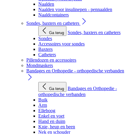
Naalden
Naalden voor insulinepen - pennaalden
Naaldcontainers
Sondes, baxters en catheters
Sondes, baxters en catheters
Ga terug
Sondes
Accessoires voor sondes
Baxters
Catheters
Pillendozen en accessoires
Mondmaskers
Bandages en Orthopedie - orthopedische verbanden
Bandages en Orthopedie -
Ga terug
orthopedische verbanden
Buik
Arm
Elleboog
Enkel en voet
Hand en duim
Knie, heup en been
Nek en schouder