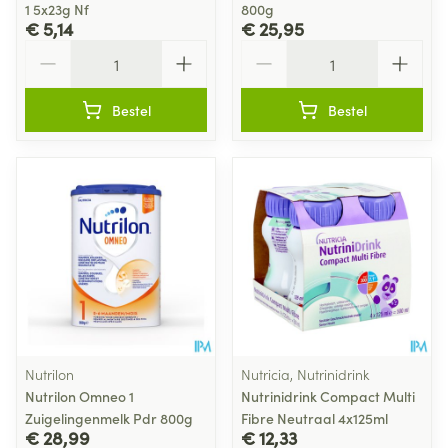
1 5x23g Nf
800g
€ 5,14
€ 25,95
Aantal
Aantal
Bestel
Bestel
Nutrilon
Nutricia, Nutrinidrink
Nutrilon Omneo 1
Nutrinidrink Compact Multi
Zuigelingenmelk Pdr 800g
Fibre Neutraal 4x125ml
€ 28,99
€ 12,33