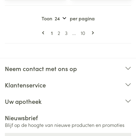
Toon
per pagina
Pagina's
U lees momenteel pagina
Pagina
Pagina
Pagina
1
2
3
...
10
Neem contact met ons op
Klantenservice
Uw apotheek
Nieuwsbrief
Blijf op de hoogte van nieuwe producten en promoties
E-mail adres