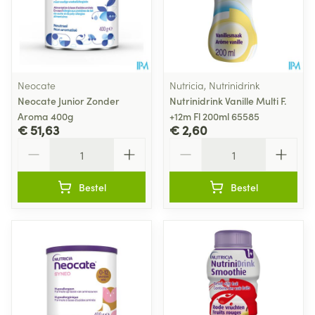
Neocate
Nutricia, Nutrinidrink
Neocate Junior Zonder
Nutrinidrink Vanille Multi F.
Aroma 400g
+12m Fl 200ml 65585
€ 51,63
€ 2,60
Aantal
Aantal
Bestel
Bestel