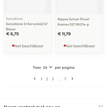
Sanodiane
Nippes Schuin Pincet
Sanodiane 23 Korundvijl Gf
Kosmos 527 N527e-p
Blauw
€ 6,70
€ 11,79
Niet beschikbaar
Niet beschikbaar
Toon
per pagina
Pagina's
U lees momenteel pagina
Pagina
Pagina
Pagina
1
2
3
...
7
Neem contact met ons op