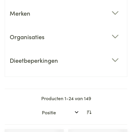
Merken
filter
Organisaties
filter
Dieetbeperkingen
filter
Producten
1
-
24
van
149
Sorteer op: