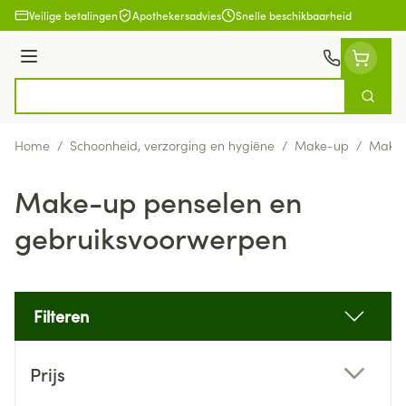
Ga naar de inhoud
Veilige betalingen
Apothekersadvies
Snelle beschikbaarheid
Menu
Zoek
Product, merk, categorie...
Home
/
Schoonheid, verzorging en hygiëne
/
Make-up
/
Make-
Make-up penselen en
gebruiksvoorwerpen
Filteren
Doorgaan naar productlijst
Prijs
filter