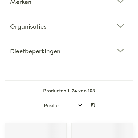
Merken
filter
Organisaties
filter
Dieetbeperkingen
filter
Producten
1
-
24
van
103
Sorteer op: