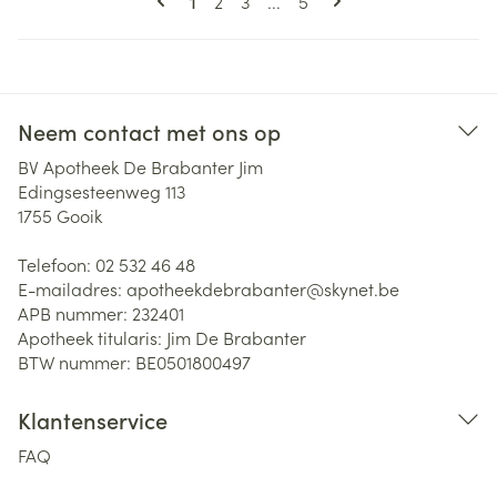
Pagina
Pagina
Pagina
1
2
3
...
5
Neem contact met ons op
BV Apotheek De Brabanter Jim
Edingsesteenweg 113
1755
Gooik
Telefoon:
02 532 46 48
E-mailadres:
apotheekdebrabanter@
skynet.be
APB nummer:
232401
Apotheek titularis:
Jim De Brabanter
BTW nummer:
BE0501800497
Klantenservice
FAQ