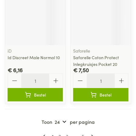
iD
Saforelle
Id Discreet Male Normal 10
Saforelle Coton Protect
Inlegkruisjes Pocket 20
€ 6,16
€ 7,50
Aantal
Aantal
Bestel
Bestel
Toon
per pagina
Pagina's
U lees momenteel pagina