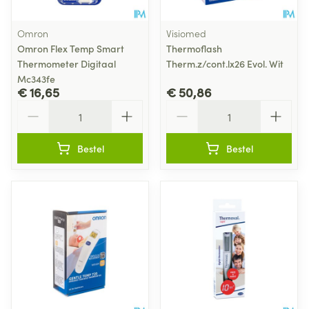
Omron
Visiomed
Omron Flex Temp Smart
Thermoflash
Thermometer Digitaal
Therm.z/cont.lx26 Evol. Wit
Mc343fe
€ 16,65
€ 50,86
Aantal
Aantal
Bestel
Bestel