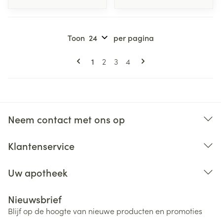
Toon
per pagina
Pagina's
U lees momenteel pagina
Pagina
Pagina
Pagina
1
2
3
4
Neem contact met ons op
Klantenservice
Uw apotheek
Nieuwsbrief
Blijf op de hoogte van nieuwe producten en promoties