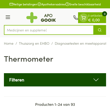
Dia 1 van 1
Ga naar de inhoud
Veilige betalingen
Apothekersadvies
Snelle beschikbaarheid
0
0 artikelen
Menu
€ 0,00
Med
Zoek
Product, merk, categorie...
Home
/
Thuiszorg en EHBO
/
Diagnosetesten en meetapparatuu
Thermometer
Filteren
Producten
1
-
24
van
93