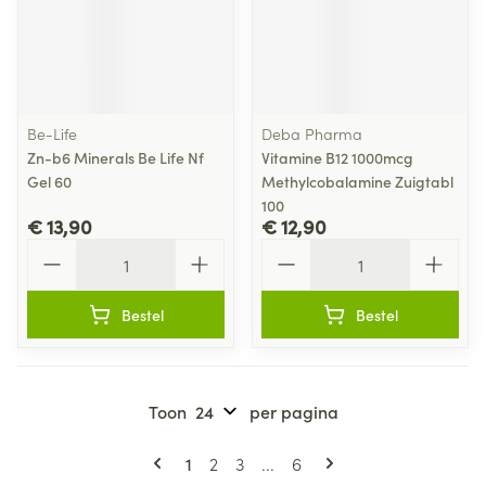
Be-Life
Deba Pharma
Zn-b6 Minerals Be Life Nf
Vitamine B12 1000mcg
Gel 60
Methylcobalamine Zuigtabl
100
€ 13,90
€ 12,90
Aantal
Aantal
Bestel
Bestel
Toon
per pagina
Pagina's
U lees momenteel pagina
Pagina
Pagina
Pagina
1
2
3
...
6