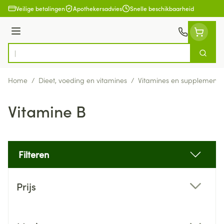
Ga naar de inhoud
Veilige betalingen
Apothekersadvies
Snelle beschikbaarheid
Menu
Zoek
Product, merk, categorie...
Home
/
Dieet, voeding en vitamines
/
Vitamines en supplemente
Vitamine B
Filteren
Doorgaan naar productlijst
Prijs
filter