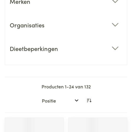
Merken
filter
Organisaties
filter
Dieetbeperkingen
filter
Producten
1
-
24
van
132
Sorteer op: