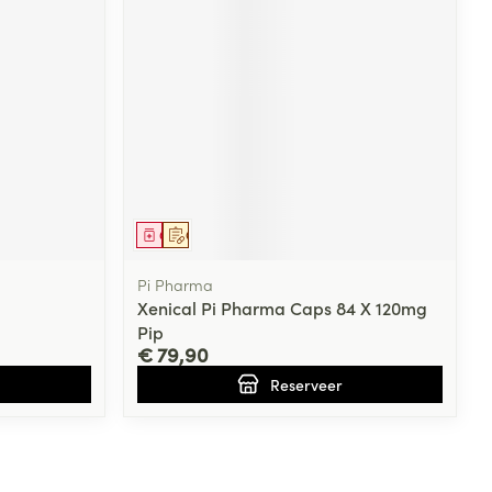
rende
Parfums en
geurproducten
Geneesmiddel
Op voorschrift
Pi Pharma
Xenical Pi Pharma Caps 84 X 120mg
Pip
€ 79,90
CBD
Reserveer