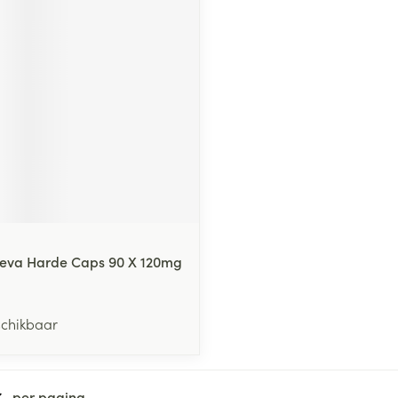
middel
voorschrift
 Teva Harde Caps 90 X 120mg
schikbaar
per pagina