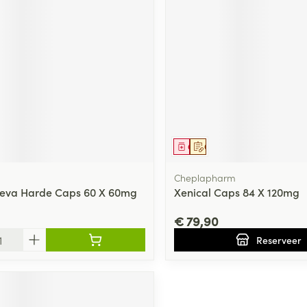
ging
Supplementen
Insectenwe
Mondmaskers
middelen
ssen
 -
id
d
middel
Geneesmiddel
Op voorschrift
Cheplapharm
 Teva Harde Caps 60 X 60mg
Xenical Caps 84 X 120mg
€ 79,90
Zelfbruiner
Scheren
Reserveer