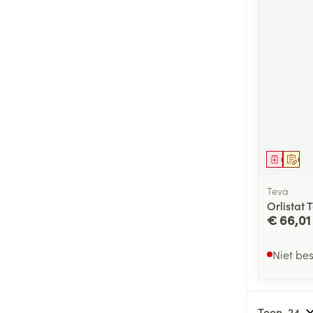
Genees
Op 
Teva
Orlistat
€ 66,01
Niet be
Toon