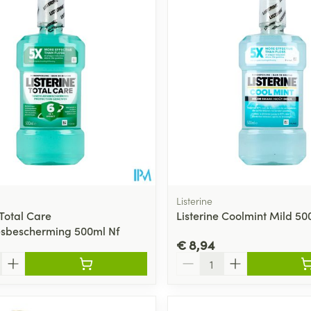
Toon meer
ging
Supplementen
Insectenwe
Mondmaskers
middelen
ssen
 -
id
d
Listerine
 Total Care
Listerine Coolmint Mild 50
sbescherming 500ml Nf
€ 8,94
Zelfbruiner
Scheren
Aantal