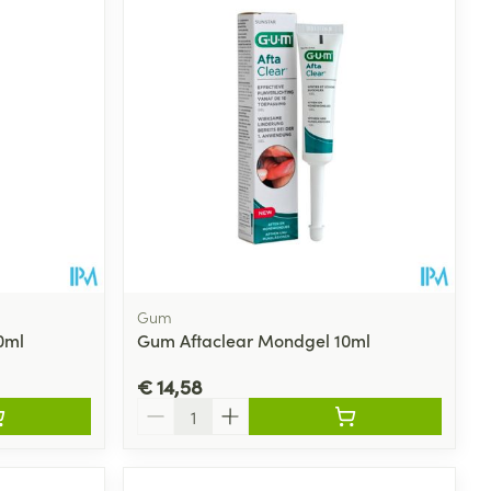
rende
Parfums en
geurproducten
Gum
0ml
Gum Aftaclear Mondgel 10ml
€ 14,58
CBD
Aantal