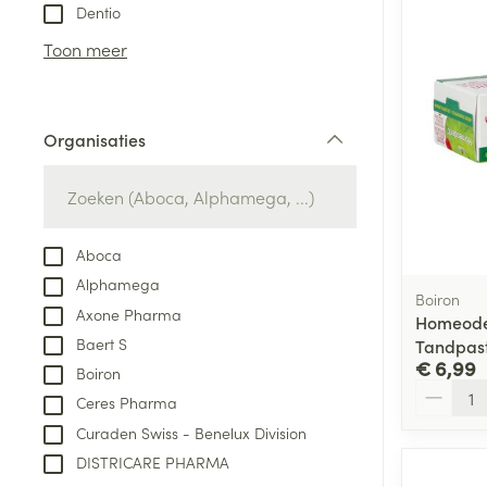
Aerosol toestel
kloven
Tabletten
Dentio
Aerosol access
Blaren
Creme, gel en 
Toon meer
Zuurstof
Eelt
Eksteroog - lik
Ademhalingsste
Organisaties
Toon meer
filter
Spieren en gew
Specifiek voor
Aboca
Naalden en spu
Alphamega
Lichaamsverzo
Boiron
Infecties
Axone Pharma
Spuiten
Homeode
Deodorant
Baert S
Tandpas
Oplossing voor 
Gezichtsverzor
€ 6,99
Boiron
Naalden
Aantal
Luizen
Ceres Pharma
Naalden voor i
Curaden Swiss - Benelux Division
pennaalden
DISTRICARE PHARMA
Diagnostica
Toon meer