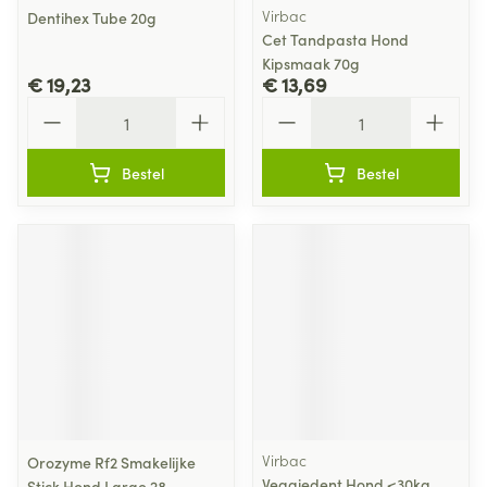
Virbac
Dentihex Tube 20g
Cet Tandpasta Hond
Kipsmaak 70g
€ 19,23
€ 13,69
Aantal
Aantal
Bestel
Bestel
Virbac
Orozyme Rf2 Smakelijke
Veggiedent Hond <30kg
Stick Hond Large 28