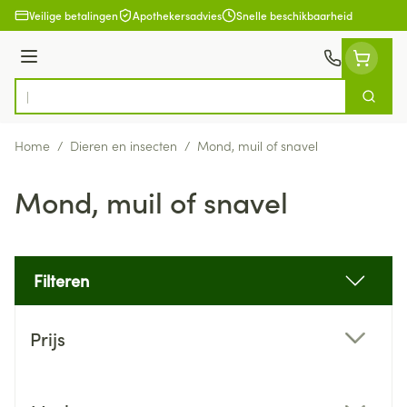
Ga naar de inhoud
Veilige betalingen
Apothekersadvies
Snelle beschikbaarheid
Menu
Zoek
Product, merk, categorie...
Home
/
Dieren en insecten
/
Mond, muil of snavel
Mond, muil of snavel
Filteren
Doorgaan naar productlijst
Prijs
filter