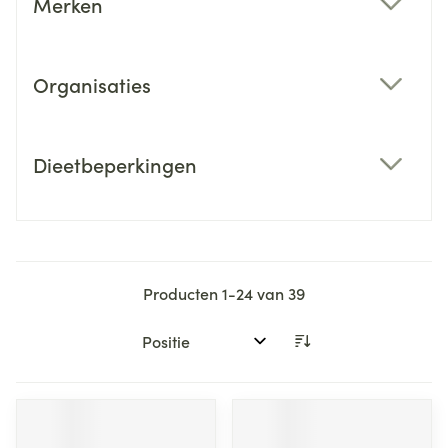
Merken
filter
Organisaties
filter
Dieetbeperkingen
filter
Producten
1
-
24
van
39
Sorteer op: