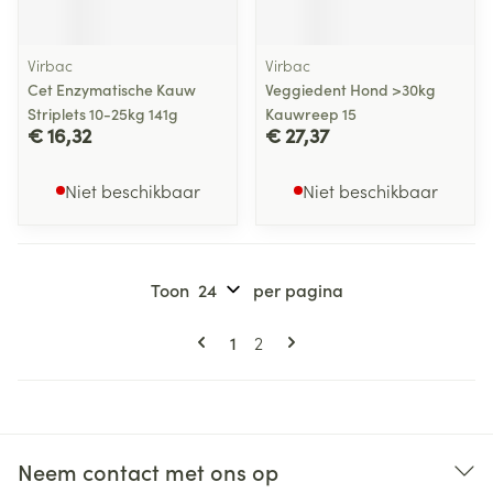
Virbac
Virbac
Cet Enzymatische Kauw
Veggiedent Hond >30kg
Striplets 10-25kg 141g
Kauwreep 15
€ 16,32
€ 27,37
Niet beschikbaar
Niet beschikbaar
Toon
per pagina
Pagina's
U lees momenteel pagina
Pagina
1
2
Neem contact met ons op