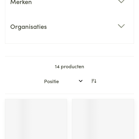
Merken
filter
Organisaties
filter
14
producten
Sorteer op: