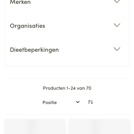
Merken
filter
Organisaties
filter
Dieetbeperkingen
filter
Producten
1
-
24
van
70
Sorteer op: