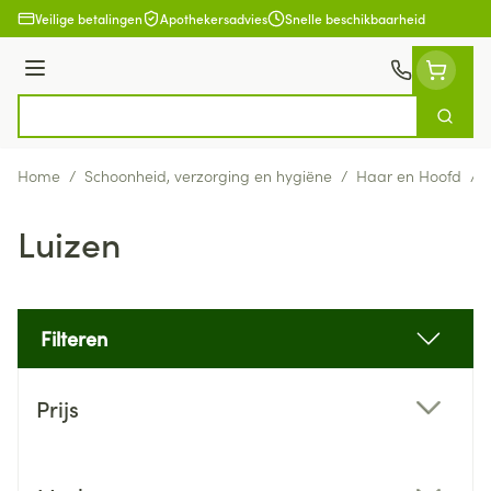
Ga naar de inhoud
Veilige betalingen
Apothekersadvies
Snelle beschikbaarheid
Menu
Zoek
Product, merk, categorie...
Home
/
Schoonheid, verzorging en hygiëne
/
Haar en Hoofd
/
Luizen
Filteren
Doorgaan naar productlijst
Prijs
filter