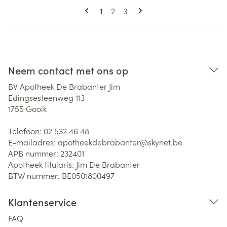
Pagina's
U lees momenteel pagina
Pagina
Pagina
1
2
3
Neem contact met ons op
BV Apotheek De Brabanter Jim
Edingsesteenweg 113
1755
Gooik
Telefoon:
02 532 46 48
E-mailadres:
apotheekdebrabanter@
skynet.be
APB nummer:
232401
Apotheek titularis:
Jim De Brabanter
BTW nummer:
BE0501800497
Klantenservice
FAQ