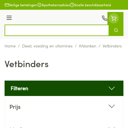
Ga naar de inhoud
Veilige betalingen
Apothekersadvies
Snelle beschikbaarheid
Menu
Zoek
Product, merk, categorie...
Home
/
Dieet, voeding en vitamines
/
Afslanken
/
Vetbinders
Vetbinders
Filteren
Doorgaan naar productlijst
Prijs
filter