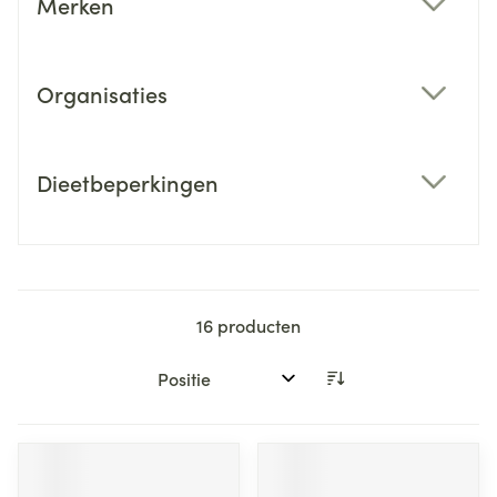
Merken
filter
Organisaties
filter
Dieetbeperkingen
filter
16
producten
Sorteer op: