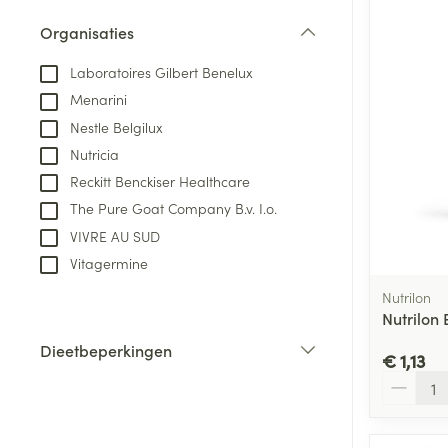
Aerosol toestel
kloven
Tabletten
Organisaties
Aerosol access
Blaren
Creme, gel en 
filter
Zuurstof
Laboratoires Gilbert Benelux
Eelt
Menarini
Eksteroog - lik
Ademhalingsste
Nestle Belgilux
Toon meer
Nutricia
Reckitt Benckiser Healthcare
Spieren en gew
The Pure Goat Company B.v. I.o.
Specifiek voor
VIVRE AU SUD
Naalden en spu
Vitagermine
Lichaamsverzo
Infecties
Spuiten
Nutrilon
Deodorant
Nutrilon
Oplossing voor 
Gezichtsverzor
Dieetbeperkingen
Naalden
€ 1,13
Luizen
filter
Aantal
Naalden voor i
pennaalden
Diagnostica
Toon meer