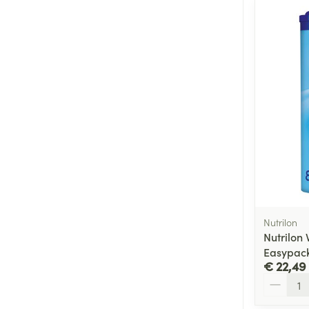
Nutrilon
Nutrilon 
Easypac
€ 22,49
Aantal