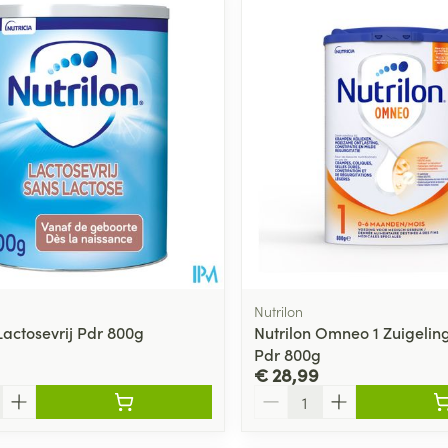
Toon meer
ging
Supplementen
Insectenwe
Mondmaskers
middelen
ssen
 -
id
d
Nutrilon
Lactosevrij Pdr 800g
Nutrilon Omneo 1 Zuigeli
Pdr 800g
Zelfbruiner
Scheren
€ 28,99
Aantal