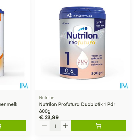
rende
Parfums en
geurproducten
Nutrilon
ngenmelk
Nutrilon Profutura Duobiotik 1 Pdr
800g
CBD
€ 23,99
Aantal