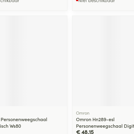
Omron
e Personenweegschaal
Omron Hn289-esl
isch Ws80
Personenweegschaal Digita
€ 48,15