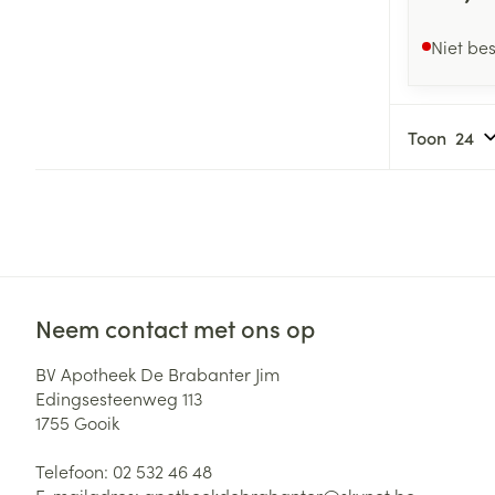
Niet be
Toon
Neem contact met ons op
BV Apotheek De Brabanter Jim
Edingsesteenweg 113
1755
Gooik
Telefoon:
02 532 46 48
E-mailadres:
apotheekdebrabanter@
skynet.be