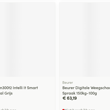
ging
Supplementen
Insectenwe
Mondmaskers
middelen
ssen
 -
id
d
Zelfbruiner
Scheren
Beurer
00t2 Intelli It Smart
Beurer Digitale Weegscha
l Grijs
Spraak 150kg-100g
€ 63,19
schikbaar
Niet beschikbaar