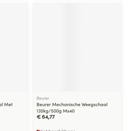
rende
Parfums en
geurproducten
CBD
Beurer
al Met
Beurer Mechanische Weegschaal
135kg/500g Ms40
€ 64,77
Niet beschikbaar