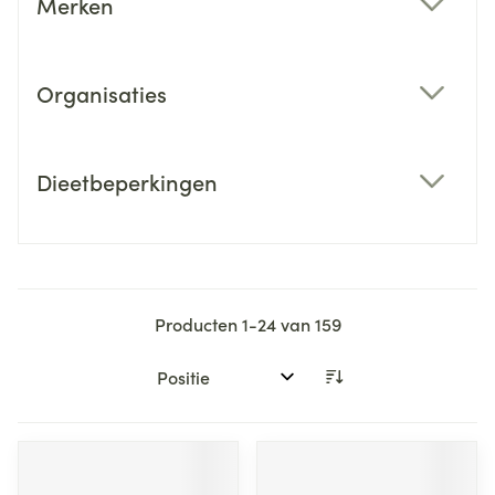
Merken
filter
Organisaties
filter
Dieetbeperkingen
filter
Producten
1
-
24
van
159
Sorteer op: