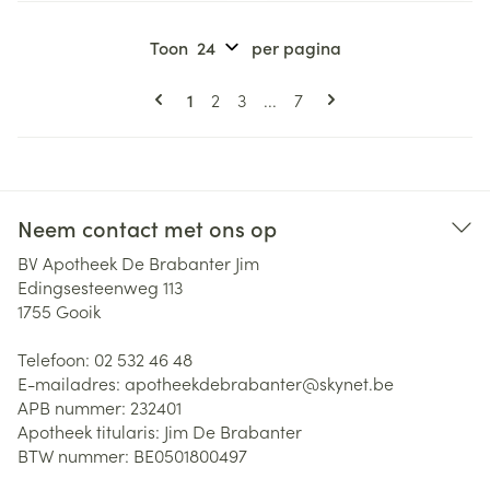
Toon
per pagina
Pagina's
U lees momenteel pagina
Pagina
Pagina
Pagina
1
2
3
...
7
Neem contact met ons op
BV Apotheek De Brabanter Jim
Edingsesteenweg 113
1755
Gooik
Telefoon:
02 532 46 48
E-mailadres:
apotheekdebrabanter@
skynet.be
APB nummer:
232401
Apotheek titularis:
Jim De Brabanter
BTW nummer:
BE0501800497