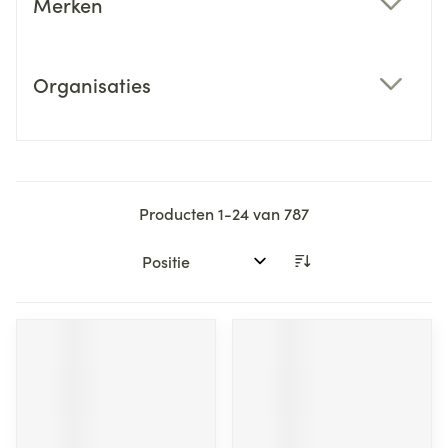
Merken
filter
Organisaties
filter
Producten
1
-
24
van
787
Sorteer op: