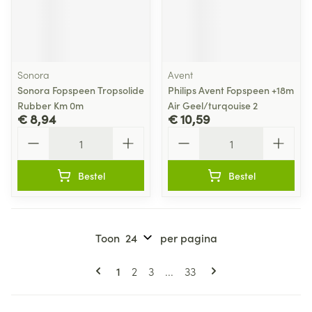
Sonora
Avent
Sonora Fopspeen Tropsolide
Philips Avent Fopspeen +18m
Rubber Km 0m
Air Geel/turqouise 2
€ 8,94
€ 10,59
Aantal
Aantal
Bestel
Bestel
Toon
per pagina
Pagina's
U lees momenteel pagina
Pagina
Pagina
Pagina
1
2
3
...
33