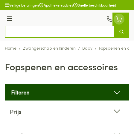
Ga naar de inhoud
Veilige betalingen
Apothekersadvies
Snelle beschikbaarheid
Menu
Zoek
Product, merk, categorie...
Home
/
Zwangerschap en kinderen
/
Baby
/
Fopspenen en acc
Fopspenen en accessoires
Filteren
Doorgaan naar productlijst
Prijs
filter