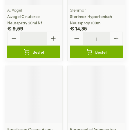
A. Vogel
Sterimar
A.vogel Cinuforce
Sterimar Hypertonisch
Neusspray 20ml Nf
Neusspray 100ml
€ 9,59
€ 14,35
Aantal
Aantal
Bestel
Bestel
Kamillosan Ocean Hyper
Puressentiel Ademhaling