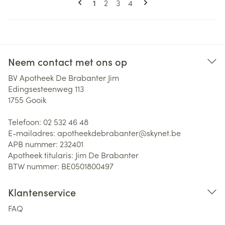
U lees momenteel pagina
Pagina
Pagina
Pagina
1
2
3
4
Neem contact met ons op
BV Apotheek De Brabanter Jim
Edingsesteenweg 113
1755
Gooik
Telefoon:
02 532 46 48
E-mailadres:
apotheekdebrabanter@
skynet.be
APB nummer:
232401
Apotheek titularis:
Jim De Brabanter
BTW nummer:
BE0501800497
Klantenservice
FAQ