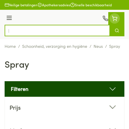
Ga naar de inhoud
Veilige betalingen
Apothekersadvies
Snelle beschikbaarheid
Menu
Zoek
Product, merk, categorie...
Home
/
Schoonheid, verzorging en hygiëne
/
Neus
/
Spray
Spray
Filteren
Doorgaan naar productlijst
Prijs
filter