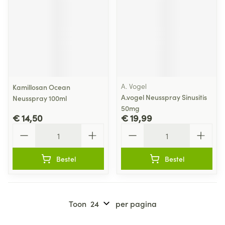
A. Vogel
Kamillosan Ocean
A.vogel Neusspray Sinusitis
Neusspray 100ml
50mg
€ 14,50
€ 19,99
Aantal
Aantal
Bestel
Bestel
Toon
per pagina
Pagina's