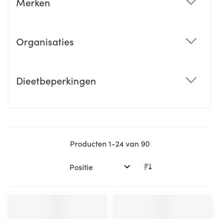
Merken
filter
Organisaties
filter
Dieetbeperkingen
filter
Producten
1
-
24
van
90
Sorteer op: