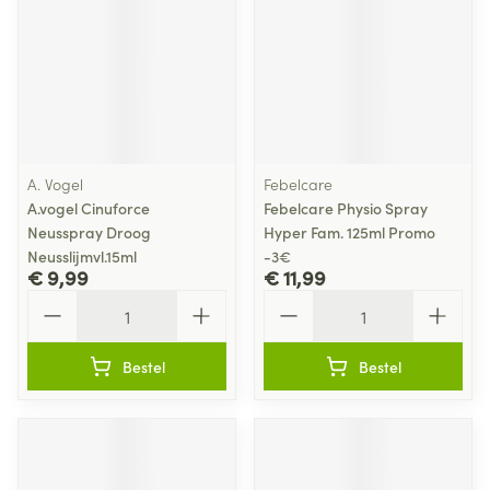
A. Vogel
Febelcare
A.vogel Cinuforce
Febelcare Physio Spray
Neusspray Droog
Hyper Fam. 125ml Promo
Neusslijmvl.15ml
-3€
€ 9,99
€ 11,99
Aantal
Aantal
Bestel
Bestel