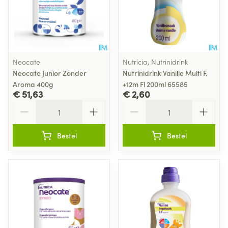
Neocate
Nutricia, Nutrinidrink
Neocate Junior Zonder
Nutrinidrink Vanille Multi F.
Aroma 400g
+12m Fl 200ml 65585
€ 51,63
€ 2,60
Aantal
Aantal
Bestel
Bestel