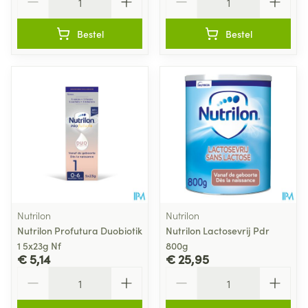
Bestel
Bestel
Nutrilon
Nutrilon
Nutrilon Profutura Duobiotik
Nutrilon Lactosevrij Pdr
1 5x23g Nf
800g
€ 5,14
€ 25,95
Aantal
Aantal