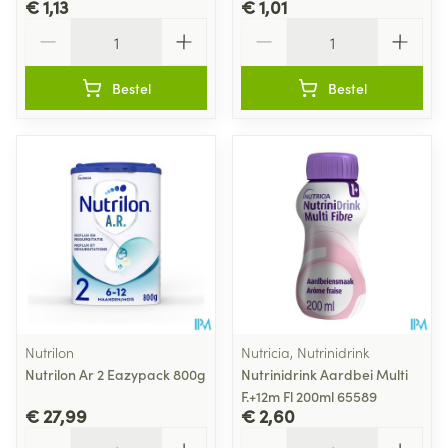
€ 1,13
€ 1,01
Aantal
Aantal
Bestel
Bestel
Nutrilon
Nutricia, Nutrinidrink
Nutrilon Ar 2 Eazypack 800g
Nutrinidrink Aardbei Multi
F.+12m Fl 200ml 65589
€ 27,99
€ 2,60
Aantal
Aantal