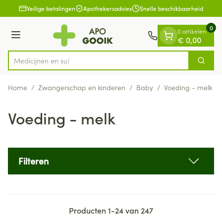
Dia 1 van 1
Ga naar de inhoud
Veilige betalingen
Apothekersadvies
Snelle beschikbaarheid
0
0 artikelen
Menu
€ 0,00
Zoek
Product, merk, categorie...
Home
/
Zwangerschap en kinderen
/
Baby
/
Voeding - melk
Voeding - melk
Filteren
Producten
1
-
24
van
247