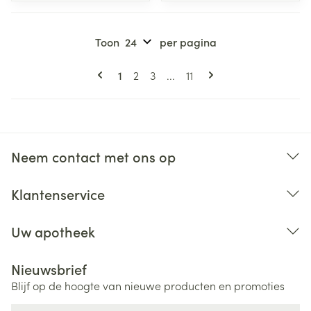
Toon
per pagina
Pagina's
U lees momenteel pagina
Pagina
Pagina
Pagina
1
2
3
...
11
Neem contact met ons op
Klantenservice
Uw apotheek
Nieuwsbrief
Blijf op de hoogte van nieuwe producten en promoties
E-mail adres