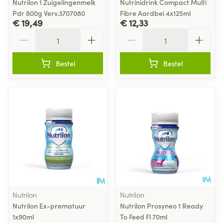
Nutrilon 1 Zuigelingenmelk
Nutrinidrink Compact Multi
Pdr 800g Verv.3707080
Fibre Aardbei 4x125ml
€ 19,49
€ 12,33
Aantal
Aantal
Bestel
Bestel
Nutrilon
Nutrilon
Nutrilon Ex-prematuur
Nutrilon Prosyneo 1 Ready
1x90ml
To Feed Fl 70ml