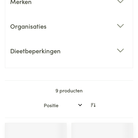
Merken
filter
Organisaties
filter
Dieetbeperkingen
filter
9
producten
Sorteer op: