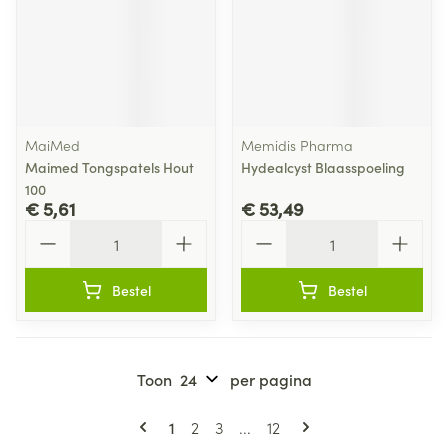
MaiMed
Memidis Pharma
Maimed Tongspatels Hout
Hydealcyst Blaasspoeling
100
€ 5,61
€ 53,49
Aantal
Aantal
Bestel
Bestel
Toon
per pagina
Pagina's
U lees momenteel pagina
Pagina
Pagina
Pagina
1
2
3
...
12