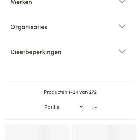
Merken
filter
Organisaties
filter
Dieetbeperkingen
filter
Producten
1
-
24
van
272
Sorteer op: