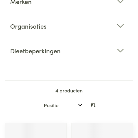
Merken
filter
Organisaties
filter
Dieetbeperkingen
filter
4
producten
Sorteer op: