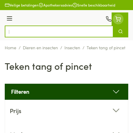
Ga naar de inhoud
Veilige betalingen
Apothekersadvies
Snelle beschikbaarheid
Menu
Zoek
Product, merk, categorie...
Home
/
Dieren en insecten
/
Insecten
/
Teken tang of pincet
Teken tang of pincet
Filteren
Doorgaan naar productlijst
Prijs
filter