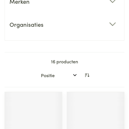
Merken
filter
Organisaties
filter
16
producten
Sorteer op: