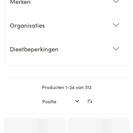
Merken
filter
Organisaties
filter
Dieetbeperkingen
filter
Producten
1
-
24
van
312
Sorteer op: