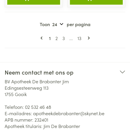
Toon
per pagina
Pagina's
U lees momenteel pagina
Pagina
Pagina
Pagina
1
2
3
...
13
Neem contact met ons op
BV Apotheek De Brabanter Jim
Edingsesteenweg 113
1755
Gooik
Telefoon:
02 532 46 48
E-mailadres:
apotheekdebrabanter@
skynet.be
APB nummer:
232401
Apotheek titularis:
Jim De Brabanter