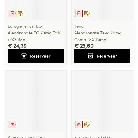
Geneesmiddel
Op voorschrift
Geneesmiddel
Op voorschrift
Eurogenerics (EG)
Teva
Alendronate EG 70Mg Tabl
Alendronate Teva 70mg
12X70Mg
Comp 12 X 70mg
€ 24,39
€ 23,60
Reserveer
Reserveer
Geneesmiddel
Geneesmiddel
Op voorschrift
Algipan, Qualiphar
Eurogenerics (EG)