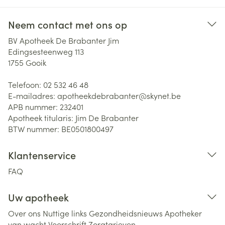
Neem contact met ons op
BV Apotheek De Brabanter Jim
Edingsesteenweg 113
1755
Gooik
Telefoon:
02 532 46 48
E-mailadres:
apotheekdebrabanter@
skynet.be
APB nummer:
232401
Apotheek titularis:
Jim De Brabanter
BTW nummer:
BE0501800497
Klantenservice
FAQ
Uw apotheek
Over ons
Nuttige links
Gezondheidsnieuws
Apotheker
van wacht
Voorschrift
Zorgtarieven