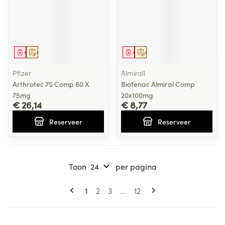
Geneesmiddel
Op voorschrift
Geneesmiddel
Op voorschrift
Pfizer
Almirall
Arthrotec 75 Comp 60 X
Biofenac Almiral Comp
75mg
20x100mg
€ 26,14
€ 8,77
Reserveer
Reserveer
Toon
per pagina
Pagina's
U lees momenteel pagina
Pagina
Pagina
Pagina
1
2
3
...
12