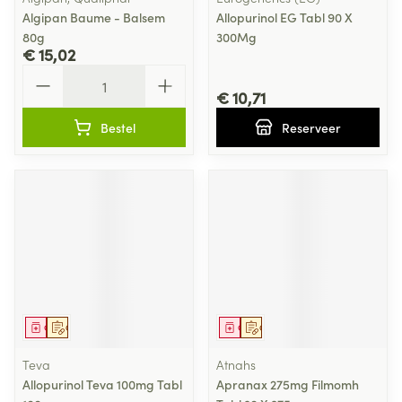
Algipan Baume - Balsem
Allopurinol EG Tabl 90 X
80g
300Mg
€ 15,02
Aantal
€ 10,71
Bestel
Reserveer
Geneesmiddel
Op voorschrift
Geneesmiddel
Op voorschrift
Teva
Atnahs
Allopurinol Teva 100mg Tabl
Apranax 275mg Filmomh