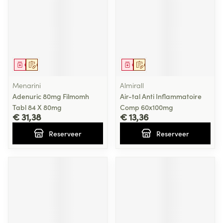
Geneesmiddel
Op voorschrift
Geneesmiddel
Op voorschrift
Menarini
Almirall
Adenuric 80mg Filmomh
Air-tal Anti Inflammatoire
Tabl 84 X 80mg
Comp 60x100mg
€ 31,38
€ 13,36
Reserveer
Reserveer