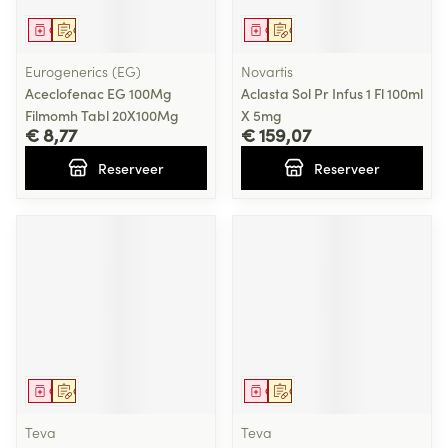
Geneesmiddel
Op voorschrift
Geneesmiddel
Op voorschrift
Eurogenerics (EG)
Novartis
Aceclofenac EG 100Mg
Aclasta Sol Pr Infus 1 Fl 100ml
Filmomh Tabl 20X100Mg
X 5mg
€ 8,77
€ 159,07
Reserveer
Reserveer
Geneesmiddel
Op voorschrift
Geneesmiddel
Op voorschrift
Teva
Teva