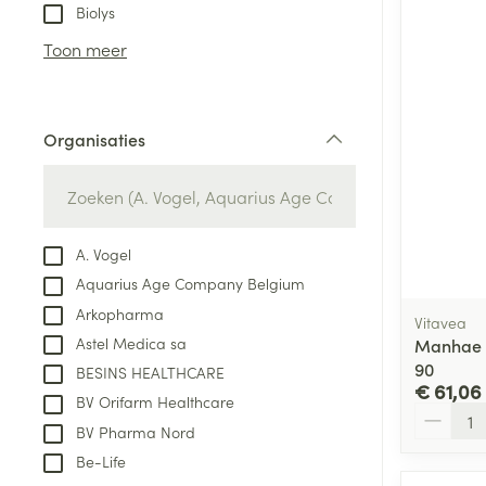
Aerosol toestel
kloven
Tabletten
Biolys
Aerosol access
Blaren
Creme, gel en 
Toon meer
Zuurstof
Eelt
Eksteroog - lik
Ademhalingsste
Organisaties
Toon meer
filter
Spieren en gew
Specifiek voor
A. Vogel
Naalden en spu
Aquarius Age Company Belgium
Lichaamsverzo
Infecties
Arkopharma
Spuiten
Vitavea
Deodorant
Astel Medica sa
Manhae 
Oplossing voor 
Gezichtsverzor
90
BESINS HEALTHCARE
Naalden
€ 61,06
Luizen
BV Orifarm Healthcare
Aantal
Naalden voor i
BV Pharma Nord
pennaalden
Be-Life
Diagnostica
Toon meer