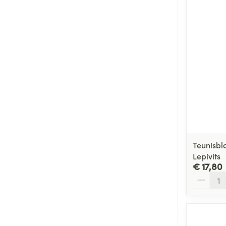
Teunisbl
Lepivits
€ 17,80
Aantal