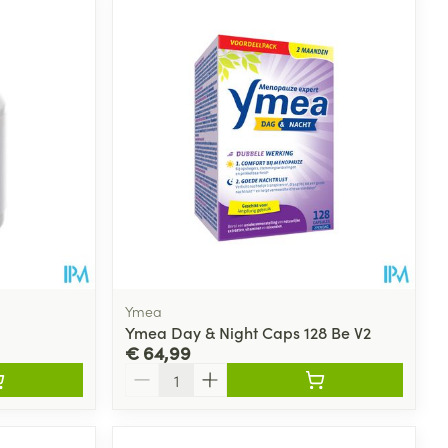
rende
Parfums en
geurproducten
Ymea
Ymea Day & Night Caps 128 Be V2
€ 64,99
CBD
Aantal