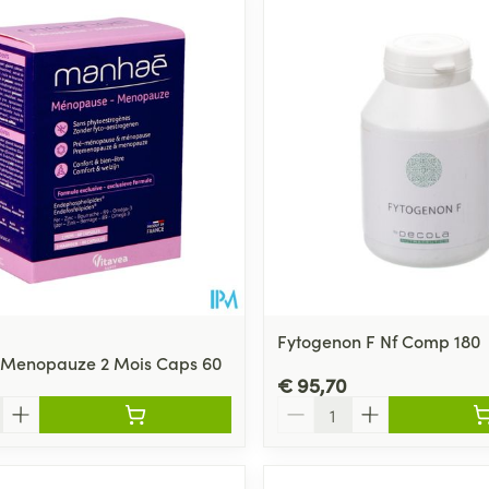
Toon meer
ging
Supplementen
Insectenwe
Mondmaskers
middelen
ssen
 -
id
d
Fytogenon F Nf Comp 180
Menopauze 2 Mois Caps 60
€ 95,70
Zelfbruiner
Scheren
Aantal