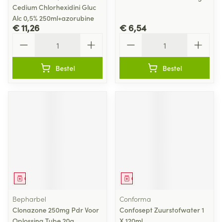
Cedium Chlorhexidini Gluc
Alc 0,5% 250ml+azorubine
€ 11,26
€ 6,54
Aantal
Aantal
Bestel
Bestel
Geneesmiddel
Geneesmiddel
Bepharbel
Conforma
Clonazone 250mg Pdr Voor
Confosept Zuurstofwater 1
Oplossing Tube 20g
X 120ml