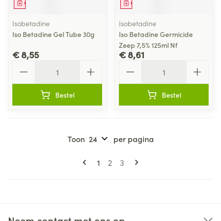
Geneesmiddel
Geneesmiddel
Isobetadine
Isobetadine
Iso Betadine Gel Tube 30g
Iso Betadine Germicide
Zeep 7,5% 125ml Nf
€ 8,55
€ 8,61
Aantal
Aantal
Bestel
Bestel
Toon
per pagina
Pagina's
U lees momenteel pagina
Pagina
Pagina
1
2
3
Neem contact met ons op