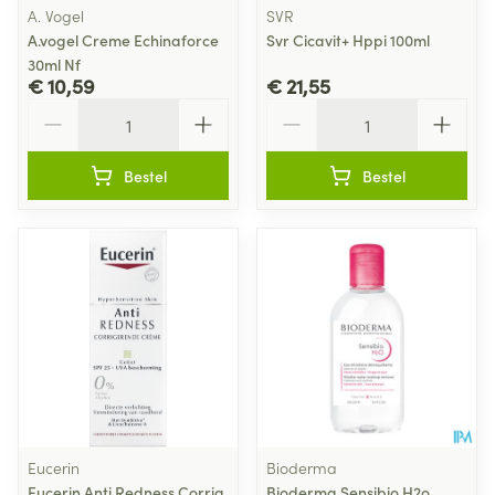
A. Vogel
SVR
A.vogel Creme Echinaforce
Svr Cicavit+ Hppi 100ml
30ml Nf
€ 10,59
€ 21,55
Aantal
Aantal
Bestel
Bestel
Eucerin
Bioderma
Eucerin Anti Redness Corrig.
Bioderma Sensibio H2o