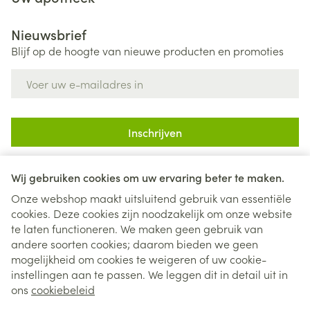
Nieuwsbrief
Blijf op de hoogte van nieuwe producten en promoties
E-mail adres
Inschrijven
Door op inschrijven te klikken, schrijft u zich in voor onze
nieuwsbrief en gaat u akkoord met onze
privacy policy
.
Wij gebruiken cookies om uw ervaring beter te maken.
Onze webshop maakt uitsluitend gebruik van essentiële
cookies. Deze cookies zijn noodzakelijk om onze website
te laten functioneren. We maken geen gebruik van
andere soorten cookies; daarom bieden we geen
mogelijkheid om cookies te weigeren of uw cookie-
instellingen aan te passen. We leggen dit in detail uit in
Juridische links
ons
cookiebeleid