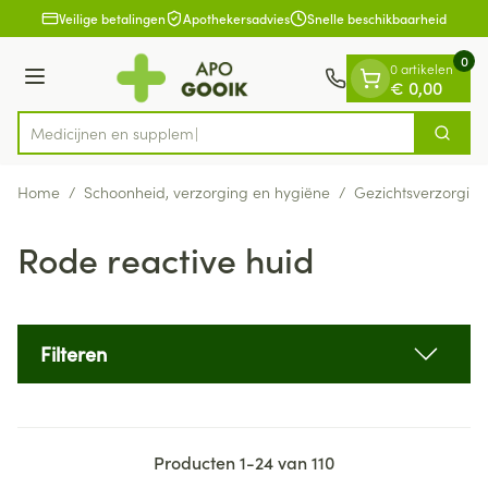
Dia 1 van 1
Ga naar de inhoud
Veilige betalingen
Apothekersadvies
Snelle beschikbaarheid
0
0 artikelen
Menu
€ 0,00
Med
Zoek
Product, merk, categorie...
Home
/
Schoonheid, verzorging en hygiëne
/
Gezichtsverzorging
Rode reactive huid
Filteren
Producten
1
-
24
van
110