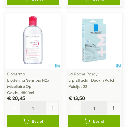
Bioderma
La Roche Posay
Bioderma Sensibio H2o
Lrp Effaclar Duo+m Patch
Micellaire Opl
Puistjes 22
Gev.huid500ml
€ 20,45
€ 13,50
Aantal
Aantal
Bestel
Bestel