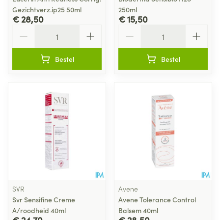
Gezichtverz.ip25 50ml
250ml
€ 28,50
€ 15,50
Aantal
Aantal
Bestel
Bestel
SVR
Avene
Svr Sensifine Creme
Avene Tolerance Control
A/roodheid 40ml
Balsem 40ml
€ 24,70
€ 28,50