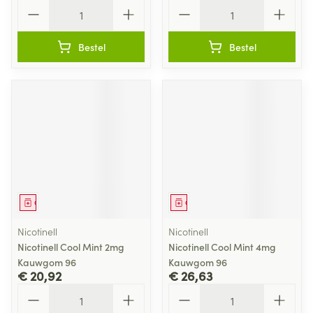
Aantal
Aantal
Bestel
Bestel
Geneesmiddel
Geneesmiddel
Nicotinell
Nicotinell
Nicotinell Cool Mint 2mg
Nicotinell Cool Mint 4mg
Kauwgom 96
Kauwgom 96
€ 20,92
€ 26,63
Aantal
Aantal