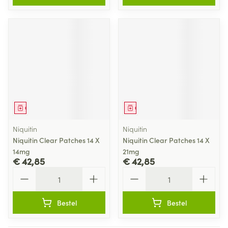
Geneesmiddel
Geneesmiddel
Niquitin
Niquitin
Niquitin Clear Patches 14 X
Niquitin Clear Patches 14 X
14mg
21mg
€ 42,85
€ 42,85
Aantal
Aantal
Bestel
Bestel