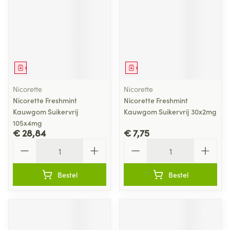
Geneesmiddel
Geneesmiddel
Nicorette
Nicorette
Nicorette Freshmint
Nicorette Freshmint
Kauwgom Suikervrij
Kauwgom Suikervrij 30x2mg
105x4mg
€ 28,84
€ 7,75
Aantal
Aantal
Bestel
Bestel