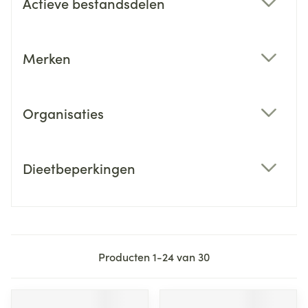
Actieve bestandsdelen
filter
Merken
filter
Organisaties
filter
Dieetbeperkingen
filter
Producten
1
-
24
van
30