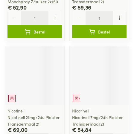
Mondspray Z/suiker 2x150
Transdermaal 21
€ 52,90
€ 59,36
Aantal
Aantal
Bestel
Bestel
Geneesmiddel
Geneesmiddel
Nicotinell
Nicotinell
Nicotinell 21mg/24u Pleister
Nicotinell 7mg/24h Pleister
Transdermaal 21
Transdermaal 21
€ 69,00
€ 54,84