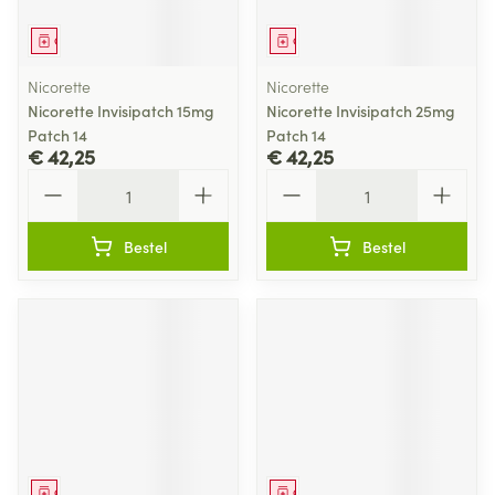
Geneesmiddel
Geneesmiddel
Nicorette
Nicorette
Nicorette Invisipatch 15mg
Nicorette Invisipatch 25mg
Patch 14
Patch 14
€ 42,25
€ 42,25
Aantal
Aantal
Bestel
Bestel
Geneesmiddel
Geneesmiddel