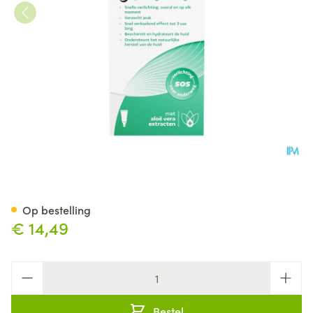
Actiproct Spray 50ml
Op bestelling
€ 14,49
Aantal
Bestel