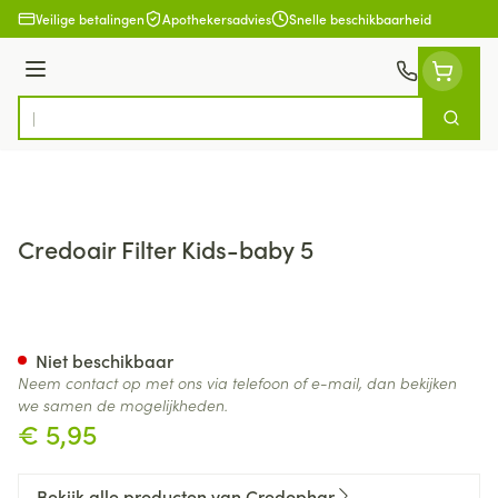
Ga naar de inhoud
Veilige betalingen
Apothekersadvies
Snelle beschikbaarheid
Menu
Zoek
Product, merk, categorie...
Credoair Filter Kids-baby 5
Credoair Filter Kids-baby 5
Niet beschikbaar
Neem contact op met ons via telefoon of e-mail, dan bekijken
we samen de mogelijkheden.
€ 5,95
Bekijk alle producten van Credophar