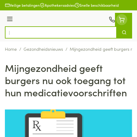
Ga naar de inhoud
Veilige betalingen
Apothekersadvies
Snelle beschikbaarheid
Menu
Zoek
Product, merk, categorie...
Home
/
Gezondheidsnieuws
/
Mijngezondheid geeft burgers nu 
Mijngezondheid geeft
burgers nu ook toegang tot
hun medicatievoorschriften