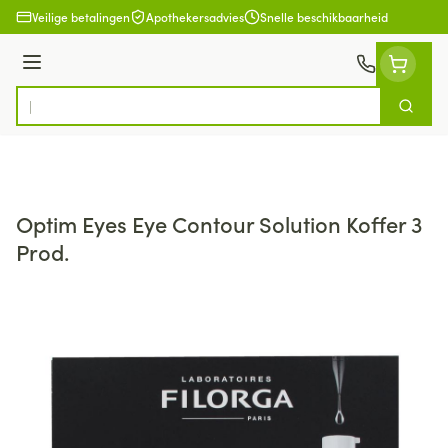
Ga naar de inhoud
Veilige betalingen
Apothekersadvies
Snelle beschikbaarheid
Menu
Zoek
Product, merk, categorie...
Optim Eyes Eye Contour Solution Koffer 3
Prod.