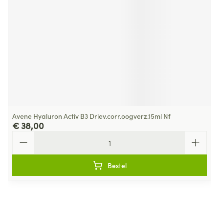
Avene Hyaluron Activ B3 Driev.corr.oogverz.15ml Nf
€ 38,00
Aantal
Bestel