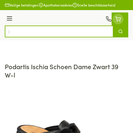
Ga naar de inhoud
Veilige betalingen
Apothekersadvies
Snelle beschikbaarheid
Menu
Zoek
Product, merk, categorie...
Podartis Ischia Schoen Dame Zwart 39
W-l