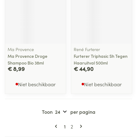
Ma Provence
René Furterer
Ma Provence Droge
Furterer Triphasic Sh Tegen
Shampoo Bio 38ml
Haaruitval 500ml
€ 8,99
€ 44,90
Niet beschikbaar
Niet beschikbaar
Toon
per pagina
Pagina's
U lees momenteel pagina
Pagina
1
2