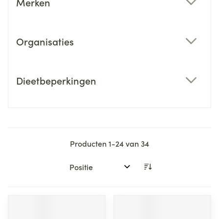
Merken
filter
Organisaties
filter
Dieetbeperkingen
filter
Producten
1
-
24
van
34
Sorteer op: