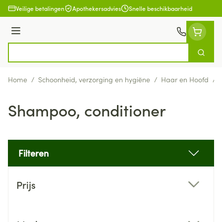
Ga naar de inhoud
Veilige betalingen
Apothekersadvies
Snelle beschikbaarheid
Menu
Zoek
Product, merk, categorie...
Home
/
Schoonheid, verzorging en hygiëne
/
Haar en Hoofd
/
Shampoo, conditioner
Filteren
Doorgaan naar productlijst
Prijs
filter