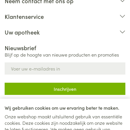
Neem contact met ons op
Klantenservice
Uw apotheek
Nieuwsbrief
Blijf op de hoogte van nieuwe producten en promoties
E-mail adres
Inschrijven
Door op inschrijven te klikken, schrijft u zich in voor onze
nieuwsbrief en gaat u akkoord met onze
privacy policy
.
Wij gebruiken cookies om uw ervaring beter te maken.
Onze webshop maakt uitsluitend gebruik van essentiële
cookies. Deze cookies zijn noodzakelijk om onze website
te laten functioneren. We maken geen gebruik van