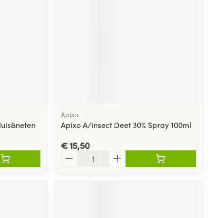
rende
Parfums en
geurproducten
Apixo
luis&neten
Apixo A/insect Deet 30% Spray 100ml
€ 15,50
Aantal
CBD