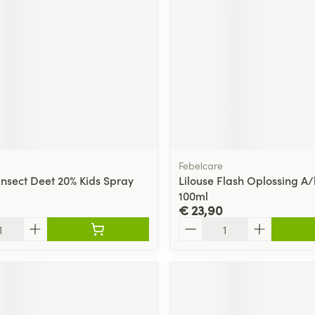
ging
Supplementen
Insectenwe
Mondmaskers
middelen
ssen
 -
id
d
Febelcare
insect Deet 20% Kids Spray
Lilouse Flash Oplossing A/
100ml
€ 23,90
Aantal
Zelfbruiner
Scheren