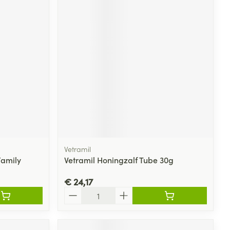
Vetramil
Family
Vetramil Honingzalf Tube 30g
€ 24,17
Aantal