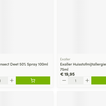
Exaller
insect Deet 50% Spray 100ml
Exaller Huisstofmijtallergi
75ml
€ 19,95
Aantal