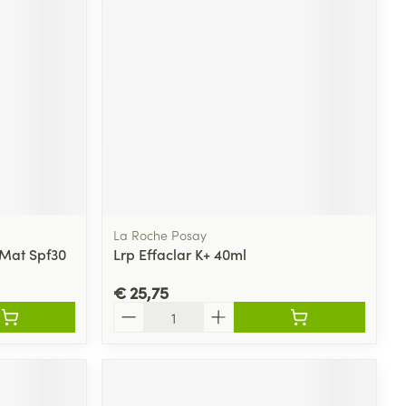
rende
Parfums en
geurproducten
La Roche Posay
Mat Spf30
Lrp Effaclar K+ 40ml
€ 25,75
CBD
Aantal