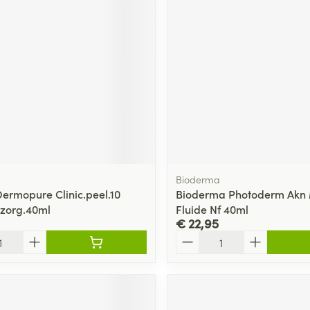
ging
Supplementen
Insectenwe
Mondmaskers
middelen
ssen
 -
id
d
Bioderma
Dermopure Clinic.peel.10
Bioderma Photoderm Akn 
zorg.40ml
Fluide Nf 40ml
€ 22,95
Zelfbruiner
Scheren
Aantal