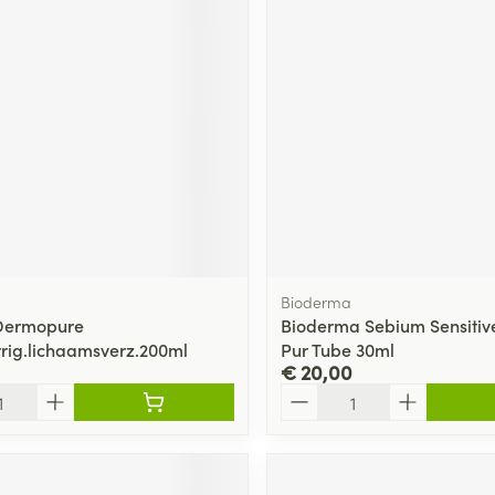
Bioderma
 Dermopure
Bioderma Sebium Sensitiv
orrig.lichaamsverz.200ml
Pur Tube 30ml
€ 20,00
Aantal