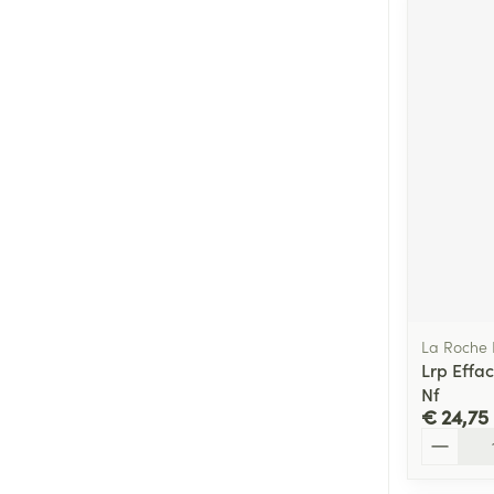
La Roche
Lrp Effa
Nf
€ 24,75
Aantal