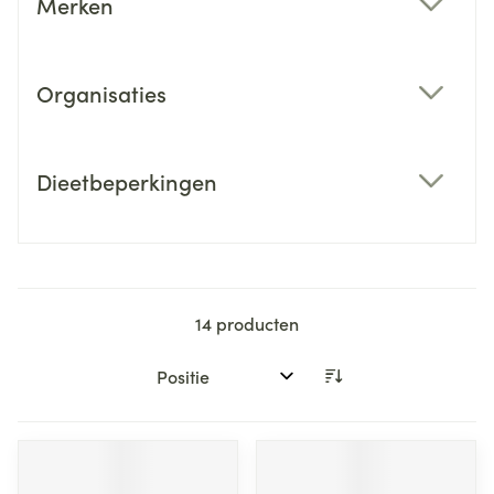
Merken
filter
Organisaties
filter
Dieetbeperkingen
filter
14
producten
Sorteer op: