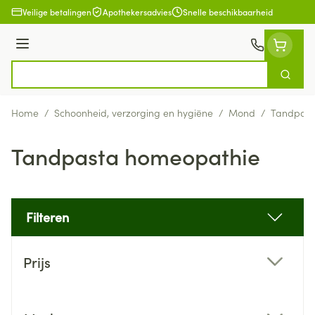
Ga naar de inhoud
Veilige betalingen
Apothekersadvies
Snelle beschikbaarheid
Menu
Zoek
Product, merk, categorie...
Home
/
Schoonheid, verzorging en hygiëne
/
Mond
/
Tandpast
Tandpasta homeopathie
Filteren
Doorgaan naar productlijst
Prijs
filter