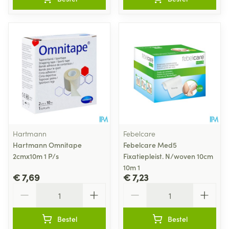
Hartmann
Febelcare
Hartmann Omnitape
Febelcare Med5
2cmx10m 1 P/s
Fixatiepleist. N/woven 10cm
10m 1
€ 7,69
€ 7,23
Aantal
Aantal
Bestel
Bestel