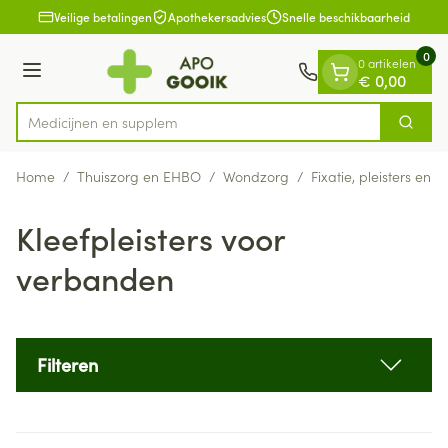
Dia 1 van 1
Ga naar de inhoud
Veilige betalingen
Apothekersadvies
Snelle beschikbaarheid
0
0 artikelen
Menu
€ 0,00
Zoek
Product, merk, categorie...
Home
/
Thuiszorg en EHBO
/
Wondzorg
/
Fixatie, pleisters en s
Kleefpleisters voor
verbanden
Filteren