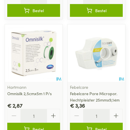
Bestel
Bestel
Hartmann
Febelcare
Omnisilk 2,5cmx5m 1 P/s
Febelcare Pore Micropor.
Hechtpleister 25mmx9,14m
€ 2,87
€ 3,36
Aantal
Aantal
Bestel
Bestel