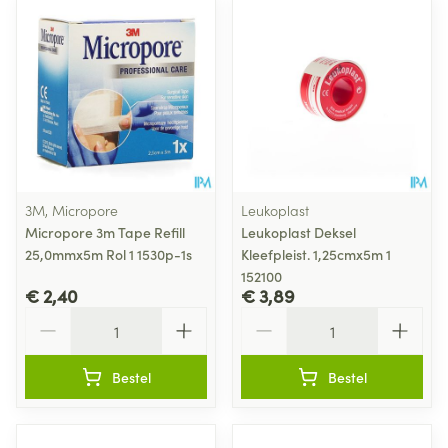
3M, Micropore
Leukoplast
Micropore 3m Tape Refill
Leukoplast Deksel
25,0mmx5m Rol 1 1530p-1s
Kleefpleist. 1,25cmx5m 1
152100
€ 2,40
€ 3,89
Aantal
Aantal
Bestel
Bestel