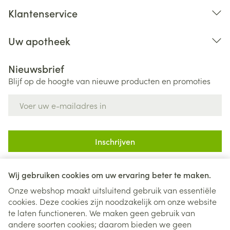
Klantenservice
Uw apotheek
Nieuwsbrief
Blijf op de hoogte van nieuwe producten en promoties
E-mail adres
Inschrijven
Door op inschrijven te klikken, schrijft u zich in voor onze
nieuwsbrief en gaat u akkoord met onze
privacy policy
.
Wij gebruiken cookies om uw ervaring beter te maken.
Onze webshop maakt uitsluitend gebruik van essentiële
cookies. Deze cookies zijn noodzakelijk om onze website
te laten functioneren. We maken geen gebruik van
andere soorten cookies; daarom bieden we geen