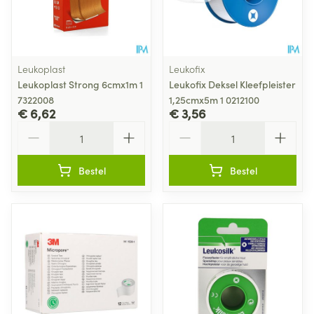
Leukoplast
Leukofix
Leukoplast Strong 6cmx1m 1
Leukofix Deksel Kleefpleister
7322008
1,25cmx5m 1 0212100
€ 6,62
€ 3,56
Aantal
Aantal
Bestel
Bestel