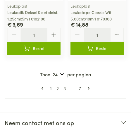
Leukoplast
Leukoplast
Leukosilk Deksel Kleefpleist.
Leukotape Classic Wit
1,25cmx5m 1 0102100
5,00cmx10m 1 0170300
€ 3,69
€ 14,88
Aantal
Aantal
Bestel
Bestel
Toon
per pagina
Pagina's
U lees momenteel pagina
Pagina
Pagina
Pagina
1
2
3
...
7
Neem contact met ons op