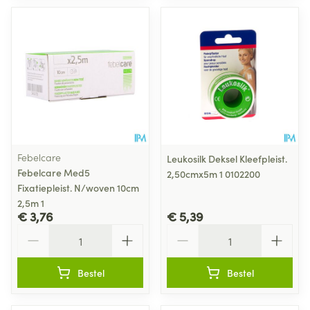
Febelcare
Leukosilk Deksel Kleefpleist.
Febelcare Med5
2,50cmx5m 1 0102200
Fixatiepleist. N/woven 10cm
2,5m 1
€ 3,76
€ 5,39
Aantal
Aantal
Bestel
Bestel