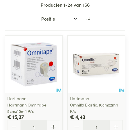
Producten
1
-
24
van
166
Sorteer op:
Hartmann
Hartmann
Hartmann Omnitape
Omnifix Elastic. 10cmx2m 1
5cmx10m 1 P/s
P/s
€ 15,37
€ 4,43
Aantal
Aantal