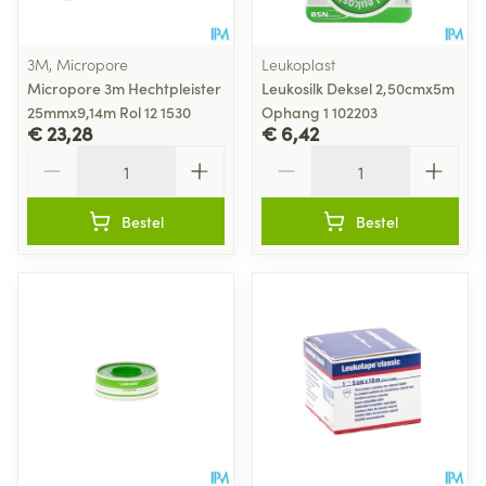
3M, Micropore
Leukoplast
Micropore 3m Hechtpleister
Leukosilk Deksel 2,50cmx5m
25mmx9,14m Rol 12 1530
Ophang 1 102203
€ 23,28
€ 6,42
Aantal
Aantal
Bestel
Bestel