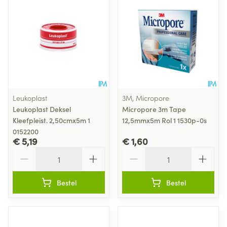
Leukoplast
3M, Micropore
Leukoplast Deksel
Micropore 3m Tape
Kleefpleist. 2,50cmx5m 1
12,5mmx5m Rol 1 1530p-0s
0152200
€ 5,19
€ 1,60
Aantal
Aantal
Bestel
Bestel