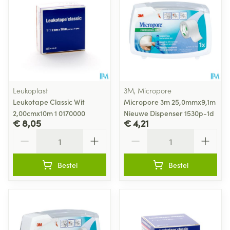
Leukoplast
3M, Micropore
Leukotape Classic Wit
Micropore 3m 25,0mmx9,1m
2,00cmx10m 1 0170000
Nieuwe Dispenser 1530p-1d
€ 8,05
€ 4,21
Aantal
Aantal
Bestel
Bestel