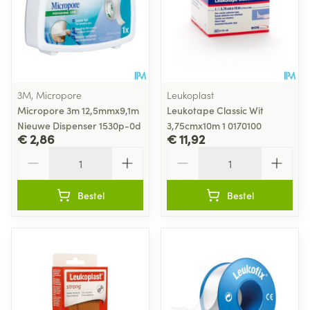
3M, Micropore
Leukoplast
Micropore 3m 12,5mmx9,1m
Leukotape Classic Wit
Nieuwe Dispenser 1530p-0d
3,75cmx10m 1 0170100
€ 2,86
€ 11,92
Aantal
Aantal
Bestel
Bestel