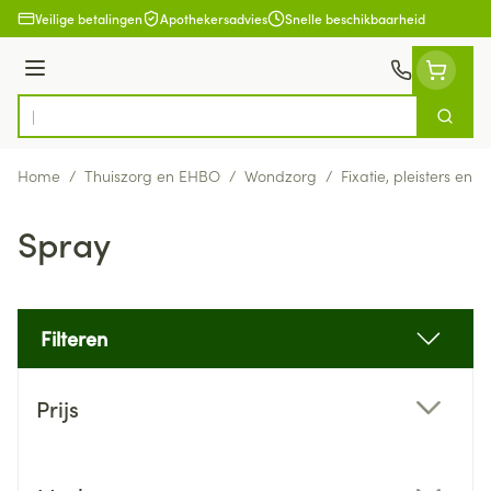
Ga naar de inhoud
Veilige betalingen
Apothekersadvies
Snelle beschikbaarheid
Menu
Zoek
Product, merk, categorie...
Home
/
Thuiszorg en EHBO
/
Wondzorg
/
Fixatie, pleisters en s
Spray
Filteren
Doorgaan naar productlijst
Prijs
filter