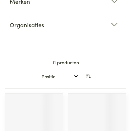
Merken
filter
Organisaties
filter
11
producten
Sorteer op: