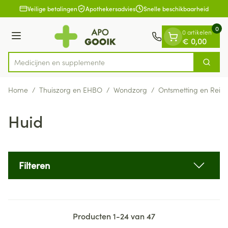
Dia 1 van 1
Ga naar de inhoud
Veilige betalingen
Apothekersadvies
Snelle beschikbaarheid
0
0 artikelen
Menu
€ 0,00
Medicij
Zoek
Product, merk, categorie...
Home
/
Thuiszorg en EHBO
/
Wondzorg
/
Ontsmetting en Reini
Huid
Filteren
Producten
1
-
24
van
47