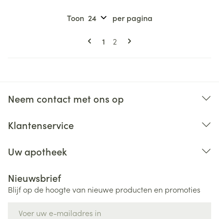
Toon
per pagina
Pagina's
U lees momenteel pagina
Pagina
1
2
Neem contact met ons op
Klantenservice
Uw apotheek
Nieuwsbrief
Blijf op de hoogte van nieuwe producten en promoties
E-mail adres