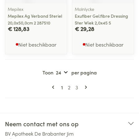
Mepilex
Molnlycke
Mepilex Ag Verband Steriel
Exufiber Gel.fibre Dressing
20,0x50,0cm 2 287510
Ster Wiek 2,0x45 5
€ 128,83
€ 29,28
Niet beschikbaar
Niet beschikbaar
Toon
per pagina
Pagina's
U lees momenteel pagina
Pagina
Pagina
1
2
3
Neem contact met ons op
BV Apotheek De Brabanter Jim