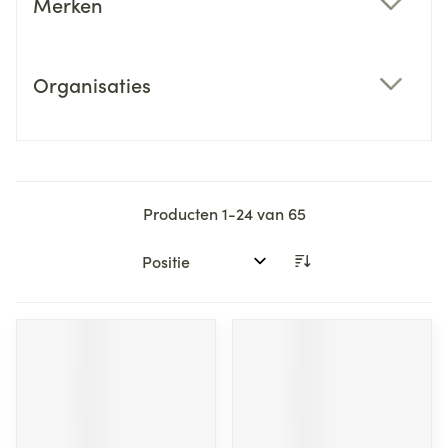
Merken
filter
Organisaties
filter
Producten
1
-
24
van
65
Sorteer op: