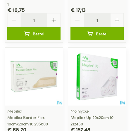
1
€ 16,75
€ 17,13
Aantal
Aantal
Bestel
Bestel
Mepilex
Molnlycke
Mepilex Border Flex
Mepilex Up 20x20cm 10
10cmx20cm 10 295800
212450
€ 68,70
€ 157,48