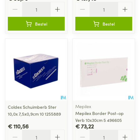
Aantal
Aantal
Bestel
Bestel
Mepilex
Coldex Schuimberb Ster
Mepilex Border Post-op
10,0x 7,5x0,9cm 10 1255889
Verb 10x30cm 5 496605
€ 110,56
€ 73,22
Aantal
Aantal