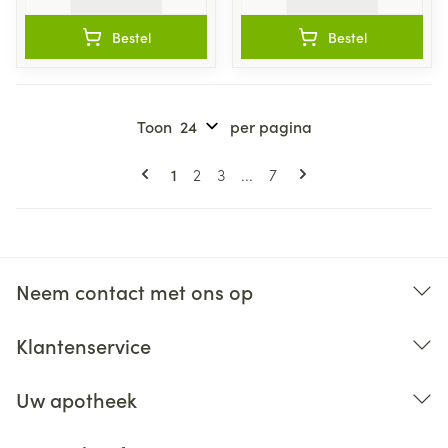
Bestel
Bestel
Toon
per pagina
Pagina's
U lees momenteel pagina
Pagina
Pagina
Pagina
1
2
3
...
7
Neem contact met ons op
Klantenservice
Uw apotheek