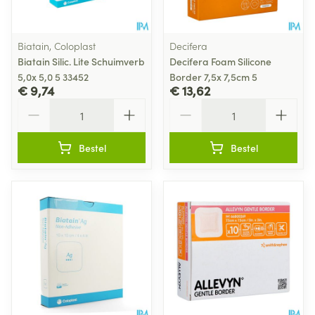
Biatain, Coloplast
Decifera
Biatain Silic. Lite Schuimverb
Decifera Foam Silicone
5,0x 5,0 5 33452
Border 7,5x 7,5cm 5
€ 9,74
€ 13,62
Aantal
Aantal
Bestel
Bestel