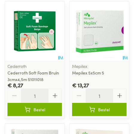
Cederroth
Mepilex
Cederroth Soft Foam Bruin
Mepilex 5x5cm 5
3cmx4,5m 51011018
€ 8,27
€ 13,27
Aantal
Aantal
Bestel
Bestel