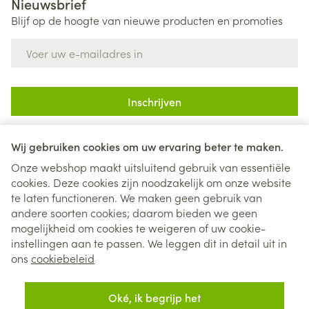
Nieuwsbrief
Blijf op de hoogte van nieuwe producten en promoties
E-mail adres
Inschrijven
Door op inschrijven te klikken, schrijft u zich in voor onze
nieuwsbrief en gaat u akkoord met onze
privacy policy
.
Wij gebruiken cookies om uw ervaring beter te maken.
Onze webshop maakt uitsluitend gebruik van essentiële
cookies. Deze cookies zijn noodzakelijk om onze website
te laten functioneren. We maken geen gebruik van
andere soorten cookies; daarom bieden we geen
mogelijkheid om cookies te weigeren of uw cookie-
instellingen aan te passen. We leggen dit in detail uit in
Juridische links
ons
cookiebeleid
Oké, ik begrijp het