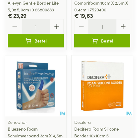
Allevyn Gentle Border Lite
Comprifoam 10cm X 2,5m X
5,0x 5,0cm 10 66800833
0,4cm 1 7529400
€ 23,29
€ 19,63
Aantal
Aantal
Bestel
Bestel
Zenophar
Decifera
Bluezeno Foam
Decifera Foam Silicone
Schuimverband 3cm X 4,5m
Border 10x10cm 5