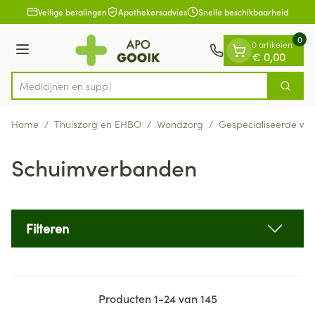
Dia 1 van 1
Ga naar de inhoud
Veilige betalingen
Apothekersadvies
Snelle beschikbaarheid
0
0 artikelen
Menu
€ 0,00
Zoek
Product, merk, categorie...
Home
/
Thuiszorg en EHBO
/
Wondzorg
/
Gespecialiseerde wo
Schuimverbanden
Filteren
Producten
1
-
24
van
145