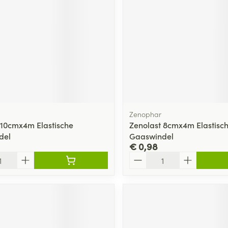
Zenophar
 10cmx4m Elastische
Zenolast 8cmx4m Elastisc
del
Gaaswindel
€ 0,98
Aantal