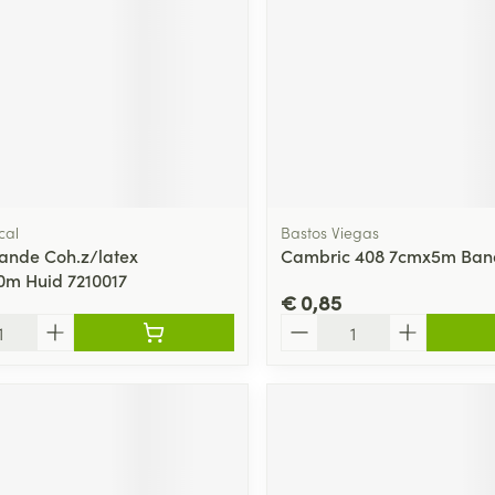
cal
Bastos Viegas
ande Coh.z/latex
Cambric 408 7cmx5m Ban
0m Huid 7210017
€ 0,85
Aantal