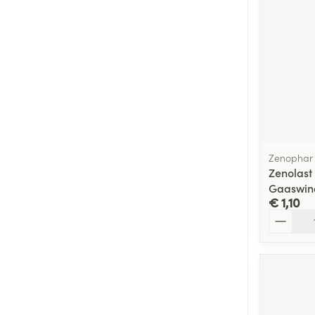
Zenophar
Zenolast
Gaaswin
€ 1,10
Aantal