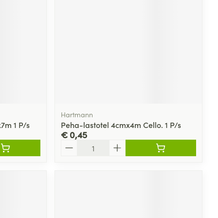
rende
Parfums en
geurproducten
Hartmann
7m 1 P/s
Peha-lastotel 4cmx4m Cello. 1 P/s
€ 0,45
Aantal
CBD