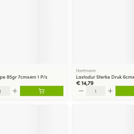
ging
Supplementen
Insectenwe
Mondmaskers
middelen
ssen
 -
id
d
Hartmann
pe 85gr 7cmx4m 1 P/s
Lastodur Sterke Druk 6cmx
€ 14,79
Aantal
Zelfbruiner
Scheren