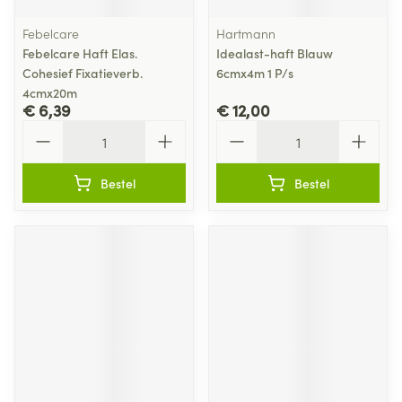
Febelcare
Hartmann
Febelcare Haft Elas.
Idealast-haft Blauw
Cohesief Fixatieverb.
6cmx4m 1 P/s
4cmx20m
€ 6,39
€ 12,00
Aantal
Aantal
Bestel
Bestel