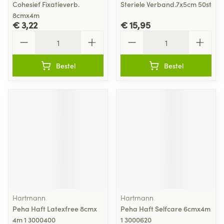
Cohesief Fixatieverb.
Steriele Verband.7x5cm 50st
8cmx4m
€ 3,22
€ 15,95
Aantal
Aantal
Bestel
Bestel
Hartmann
Hartmann
Peha Haft Latexfree 8cmx
Peha Haft Selfcare 6cmx4m
4m 1 3000400
1 3000620