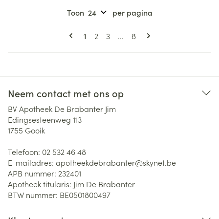
Toon
per pagina
Pagina's
U lees momenteel pagina
Pagina
Pagina
Pagina
1
2
3
...
8
Neem contact met ons op
BV Apotheek De Brabanter Jim
Edingsesteenweg 113
1755
Gooik
Telefoon:
02 532 46 48
E-mailadres:
apotheekdebrabanter@
skynet.be
APB nummer:
232401
Apotheek titularis:
Jim De Brabanter
BTW nummer:
BE0501800497