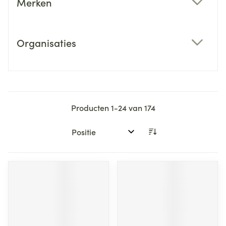
Merken
filter
Organisaties
filter
Producten
1
-
24
van
174
Sorteer op: