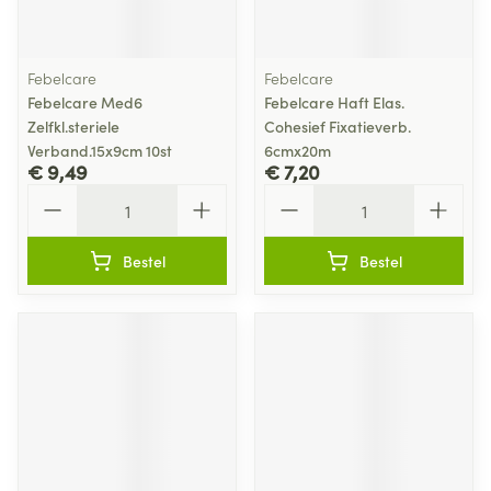
Febelcare
Febelcare
Febelcare Med6
Febelcare Haft Elas.
Zelfkl.steriele
Cohesief Fixatieverb.
Verband.15x9cm 10st
6cmx20m
€ 9,49
€ 7,20
Aantal
Aantal
Bestel
Bestel