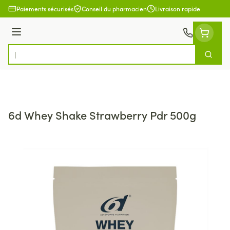
Aller au contenu
Paiements sécurisés
Conseil du pharmacien
Livraison rapide
Menu
Cherch
Rechercher
6d Whey Shake Strawberry Pdr 500g