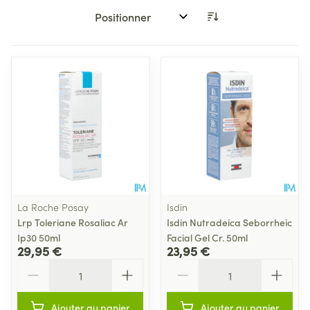
Trier par:
La Roche Posay
Isdin
Lrp Toleriane Rosaliac Ar
Isdin Nutradeica Seborrheic
Ip30 50ml
Facial Gel Cr. 50ml
29,95 €
23,95 €
Quantité
Quantité
Ajouter au panier
Ajouter au panier