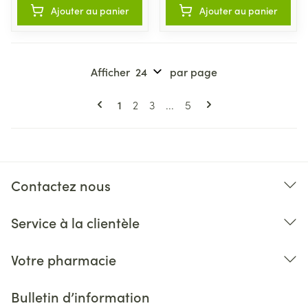
Ajouter au panier
Ajouter au panier
Afficher
par page
Pages
Vous lisez actuellement la page
Page
Page
Page
1
2
3
...
5
Contactez nous
Service à la clientèle
Votre pharmacie
Bulletin d’information