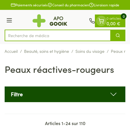
Diapositive 1 de 1
Aller au contenu
Paiements sécurisés
Conseil du pharmacien
Livraison rapide
0
0 articles
Menu
0,00 €
Re
Cherch
Rechercher
Accueil
/
Beauté, soins et hygiène
/
Soins du visage
/
Peaux réa
Peaux réactives-rougeurs
Filtre
Articles
1
-
24
sur
110