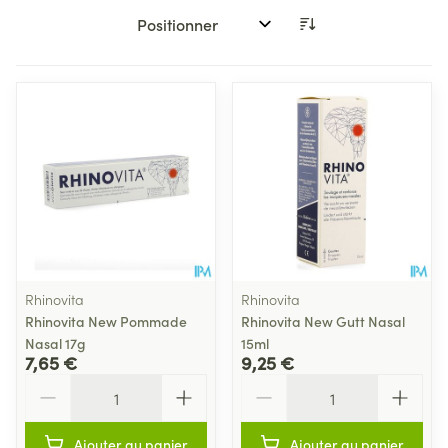
Trier par:
Rhinovita
Rhinovita
Rhinovita New Pommade
Rhinovita New Gutt Nasal
Nasal 17g
15ml
7,65 €
9,25 €
Quantité
Quantité
Ajouter au panier
Ajouter au panier