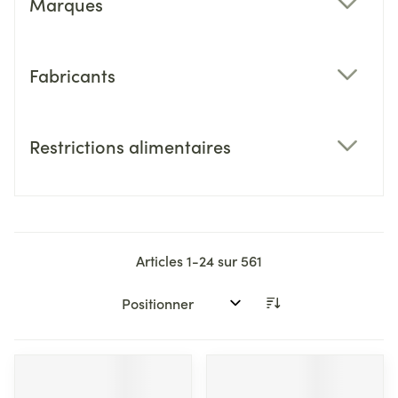
Marques
filter
Fabricants
filter
Restrictions alimentaires
filter
Articles
1
-
24
sur
561
Trier par: