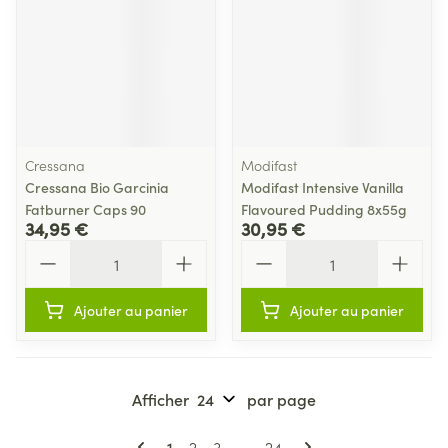
Cressana
Modifast
Cressana Bio Garcinia
Modifast Intensive Vanilla
Fatburner Caps 90
Flavoured Pudding 8x55g
34,95 €
30,95 €
Quantité
Quantité
Ajouter au panier
Ajouter au panier
Afficher
par page
Pages
Vous lisez actuellement la page
Page
Page
Page
1
2
3
...
24